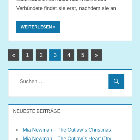
Verbündete findet sie erst, nachdem sie an
WEITERLESEN
Seitennummerierung
Vorherige
Nächste
«
1
2
3
4
5
»
Beiträge
Beiträge
der
Beiträge
NEUESTE BEITRÄGE
Mia Newman – The Outlaw´s Christmas
Mia Newman – The Outlaw´s Heart (Dry