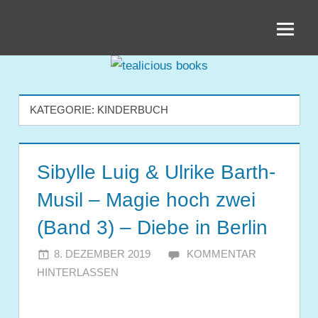
Zum
tealicious
Inhalt
springen
books
KATEGORIE:
KINDERBUCH
Sibylle Luig & Ulrike Barth-
Musil – Magie hoch zwei
(Band 3) – Diebe in Berlin
8. DEZEMBER 2019
JULIA
KOMMENTAR
HINTERLASSEN