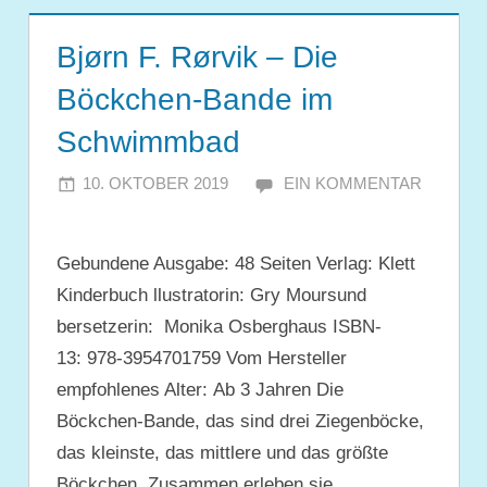
Bjørn F. Rørvik – Die
Böckchen-Bande im
Schwimmbad
10. OKTOBER 2019
JULIA
EIN KOMMENTAR
Gebundene Ausgabe: 48 Seiten Verlag: Klett
Kinderbuch llustratorin: Gry Moursund
bersetzerin: Monika Osberghaus ISBN-
13: 978-3954701759 Vom Hersteller
empfohlenes Alter: Ab 3 Jahren Die
Böckchen-Bande, das sind drei Ziegenböcke,
das kleinste, das mittlere und das größte
Böckchen. Zusammen erleben sie