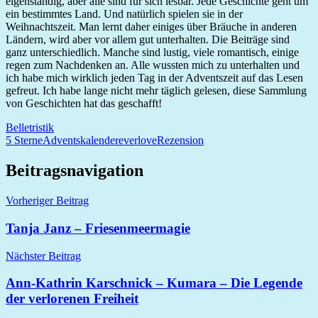
eigenständig, aber alle sind für sich lesbar. Jede Geschichte geht um
ein bestimmtes Land. Und natürlich spielen sie in der
Weihnachtszeit. Man lernt daher einiges über Bräuche in anderen
Ländern, wird aber vor allem gut unterhalten. Die Beiträge sind
ganz unterschiedlich. Manche sind lustig, viele romantisch, einige
regen zum Nachdenken an. Alle wussten mich zu unterhalten und
ich habe mich wirklich jeden Tag in der Adventszeit auf das Lesen
gefreut. Ich habe lange nicht mehr täglich gelesen, diese Sammlung
von Geschichten hat das geschafft!
Belletristik
5 Sterne
Adventskalender
everlove
Rezension
Beitragsnavigation
Vorheriger Beitrag
Tanja Janz – Friesenmeermagie
Nächster Beitrag
Ann-Kathrin Karschnick – Kumara – Die Legende
der verlorenen Freiheit