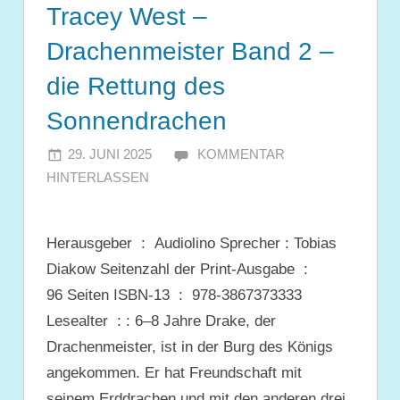
Tracey West –
Drachenmeister Band 2 –
die Rettung des
Sonnendrachen
29. JUNI 2025
JULIA
KOMMENTAR
HINTERLASSEN
Herausgeber ‏ : ‎ Audiolino Sprecher‏ : ‎Tobias
Diakow Seitenzahl der Print-Ausgabe ‏ : ‎
96 Seiten ISBN-13 ‏ : ‎ 978-3867373333
Lesealter ‏ : ‎: 6–8 Jahre Drake, der
Drachenmeister, ist in der Burg des Königs
angekommen. Er hat Freundschaft mit
seinem Erddrachen und mit den anderen drei