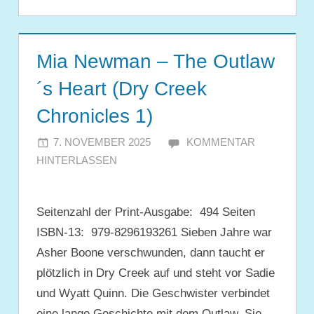
Mia Newman – The Outlaw
´s Heart (Dry Creek
Chronicles 1)
7. NOVEMBER 2025
JULIA
KOMMENTAR
HINTERLASSEN
Seitenzahl der Print-Ausgabe‏: ‎ 494 Seiten
ISBN-13: ‎ 979-8296193261 Sieben Jahre war
Asher Boone verschwunden, dann taucht er
plötzlich in Dry Creek auf und steht vor Sadie
und Wyatt Quinn. Die Geschwister verbindet
eine lange Geschichte mit dem Outlaw. Sie