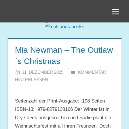
Zum
tealicious
Inhalt
springen
books
Mia Newman – The Outlaw
´s Christmas
31. DEZEMBER 2025
JULIA
KOMMENTAR
HINTERLASSEN
Seitenzahl der Print-Ausgabe: ‎ 198 Seiten
ISBN-13: ‎ 979-8279138166 Der Winter ist in
Dry Creek ausgebrochen und Sadie plant ein
Weihnachtsfest mit all ihren Freunden. Doch