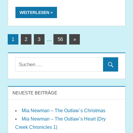
WEITERLESEN
Seitennummerierung
Nächste
1
2
3
…
56
»
Beiträge
der
Beiträge
NEUESTE BEITRÄGE
Mia Newman – The Outlaw´s Christmas
Mia Newman – The Outlaw´s Heart (Dry
Creek Chronicles 1)