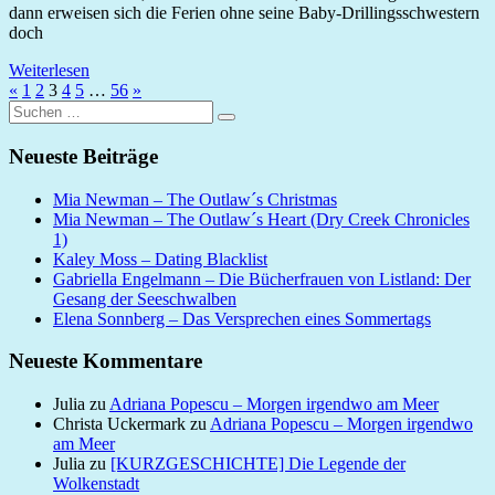
dann erweisen sich die Ferien ohne seine Baby-Drillingsschwestern
doch
Weiterlesen
Seitennummerierung
Vorherige
Nächste
«
1
2
3
4
5
…
56
»
Suchen
Beiträge
Beiträge
der
Suchen
nach:
Beiträge
Neueste Beiträge
Mia Newman – The Outlaw´s Christmas
Mia Newman – The Outlaw´s Heart (Dry Creek Chronicles
1)
Kaley Moss – Dating Blacklist
Gabriella Engelmann – Die Bücherfrauen von Listland: Der
Gesang der Seeschwalben
Elena Sonnberg – Das Versprechen eines Sommertags
Neueste Kommentare
Julia
zu
Adriana Popescu – Morgen irgendwo am Meer
Christa Uckermark
zu
Adriana Popescu – Morgen irgendwo
am Meer
Julia
zu
[KURZGESCHICHTE] Die Legende der
Wolkenstadt