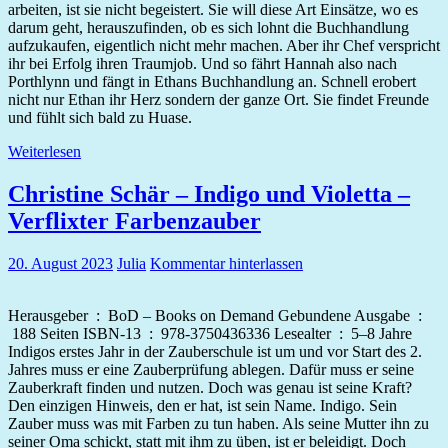
arbeiten, ist sie nicht begeistert. Sie will diese Art Einsätze, wo es
darum geht, herauszufinden, ob es sich lohnt die Buchhandlung
aufzukaufen, eigentlich nicht mehr machen. Aber ihr Chef verspricht
ihr bei Erfolg ihren Traumjob. Und so fährt Hannah also nach
Porthlynn und fängt in Ethans Buchhandlung an. Schnell erobert
nicht nur Ethan ihr Herz sondern der ganze Ort. Sie findet Freunde
und fühlt sich bald zu Huase.
Weiterlesen
Christine Schär – Indigo und Violetta –
Verflixter Farbenzauber
20. August 2023
Julia
Kommentar hinterlassen
Herausgeber ‏ : ‎ BoD – Books on Demand Gebundene Ausgabe ‏ :
‎ 188 Seiten ISBN-13 ‏ : ‎ 978-3750436336 Lesealter ‏ : ‎ 5–8 Jahre
Indigos erstes Jahr in der Zauberschule ist um und vor Start des 2.
Jahres muss er eine Zauberprüfung ablegen. Dafür muss er seine
Zauberkraft finden und nutzen. Doch was genau ist seine Kraft?
Den einzigen Hinweis, den er hat, ist sein Name. Indigo. Sein
Zauber muss was mit Farben zu tun haben. Als seine Mutter ihn zu
seiner Oma schickt, statt mit ihm zu üben, ist er beleidigt. Doch