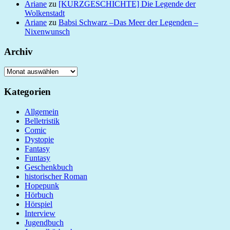
Ariane
zu
[KURZGESCHICHTE] Die Legende der
Wolkenstadt
Ariane
zu
Babsi Schwarz –Das Meer der Legenden –
Nixenwunsch
Archiv
Archiv
Kategorien
Allgemein
Belletristik
Comic
Dystopie
Fantasy
Funtasy
Geschenkbuch
historischer Roman
Hopepunk
Hörbuch
Hörspiel
Interview
Jugendbuch