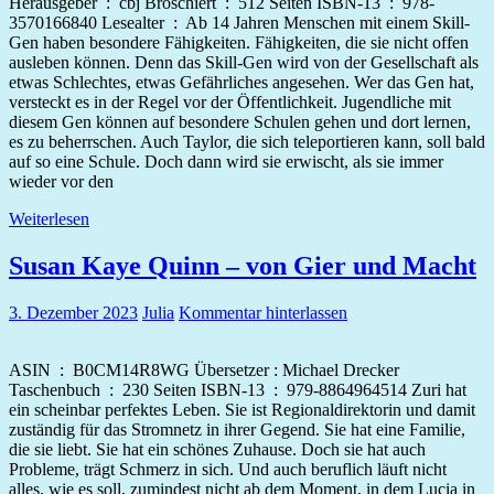
Herausgeber ‏ : ‎ cbj Broschiert ‏ : ‎ 512 Seiten ISBN-13 ‏ : ‎ 978-
3570166840 Lesealter ‏ : ‎ Ab 14 Jahren Menschen mit einem Skill-
Gen haben besondere Fähigkeiten. Fähigkeiten, die sie nicht offen
ausleben können. Denn das Skill-Gen wird von der Gesellschaft als
etwas Schlechtes, etwas Gefährliches angesehen. Wer das Gen hat,
versteckt es in der Regel vor der Öffentlichkeit. Jugendliche mit
diesem Gen können auf besondere Schulen gehen und dort lernen,
es zu beherrschen. Auch Taylor, die sich teleportieren kann, soll bald
auf so eine Schule. Doch dann wird sie erwischt, als sie immer
wieder vor den
Weiterlesen
Susan Kaye Quinn – von Gier und Macht
3. Dezember 2023
Julia
Kommentar hinterlassen
ASIN ‏ : ‎ B0CM14R8WG Übersetzer‏ : ‎Michael Drecker
Taschenbuch ‏ : ‎ 230 Seiten ISBN-13 ‏ : ‎ 979-8864964514 Zuri hat
ein scheinbar perfektes Leben. Sie ist Regionaldirektorin und damit
zuständig für das Stromnetz in ihrer Gegend. Sie hat eine Familie,
die sie liebt. Sie hat ein schönes Zuhause. Doch sie hat auch
Probleme, trägt Schmerz in sich. Und auch beruflich läuft nicht
alles, wie es soll, zumindest nicht ab dem Moment, in dem Lucia in