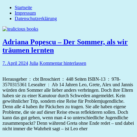
Zum
Startseite
Inhalt
Impressum
tealicious
springen
Datenschutzerklärung
books
Adriana Popescu – Der Sommer, als wir
träumen lernten
7. April 2024
Julia
Kommentar hinterlassen
Herausgeber ‏ : ‎ cbt Broschiert ‏ : ‎ 448 Seiten ISBN-13 ‏ : ‎ 978-
3570315361 Lesealter ‏ : ‎ Ab 14 Jahren Leo, Grete, Alex und Jannis
würden den Sommer alle lieber anders verbringen. Doch ihre Eltern
haben sie zu einer Kanutour durch Schweden angemeldet. Kein
gewöhnlicher Trip, sondern eine Reise für Problemjugendliche.
Denn alle 4 haben ihr Päckchen zu tragen. Sie alle haben eigene
Probleme, die sie auf dieser Reise etwas reflektieren sollen. Doch
kann das gut gehen, wenn man 4 so unterschiedliche Jugendliche
zusammenpackt? Denn während Greta ohne Ende redet – und dabei
nicht immer die Wahrheit sagt – ist Leo eher