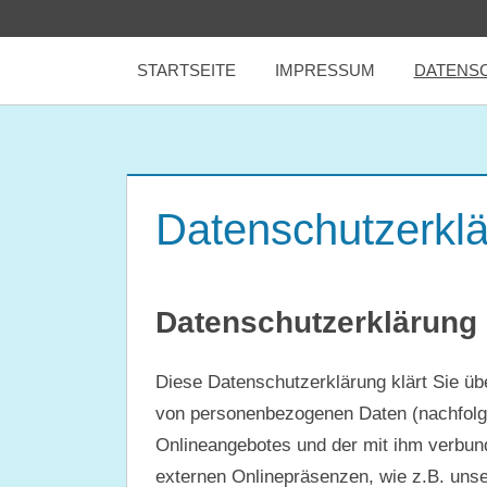
Zum
tealicious
Inhalt
STARTSEITE
IMPRESSUM
DATENS
springen
books
Datenschutzerkl
Datenschutzerklärung
Diese Datenschutzerklärung klärt Sie üb
von personenbezogenen Daten (nachfolge
Onlineangebotes und der mit ihm verbun
externen Onlinepräsenzen, wie z.B. unse