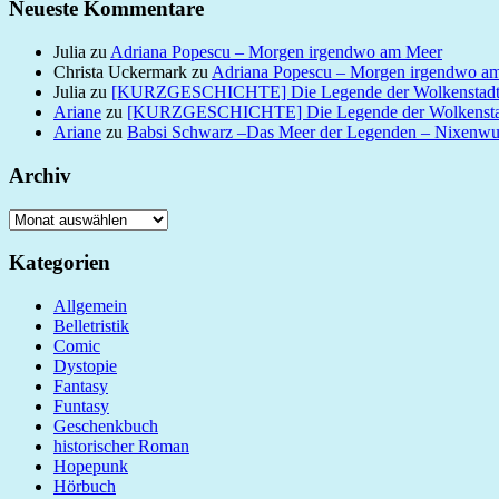
Neueste Kommentare
Julia
zu
Adriana Popescu – Morgen irgendwo am Meer
Christa Uckermark
zu
Adriana Popescu – Morgen irgendwo a
Julia
zu
[KURZGESCHICHTE] Die Legende der Wolkenstad
Ariane
zu
[KURZGESCHICHTE] Die Legende der Wolkensta
Ariane
zu
Babsi Schwarz –Das Meer der Legenden – Nixenw
Archiv
Archiv
Kategorien
Allgemein
Belletristik
Comic
Dystopie
Fantasy
Funtasy
Geschenkbuch
historischer Roman
Hopepunk
Hörbuch