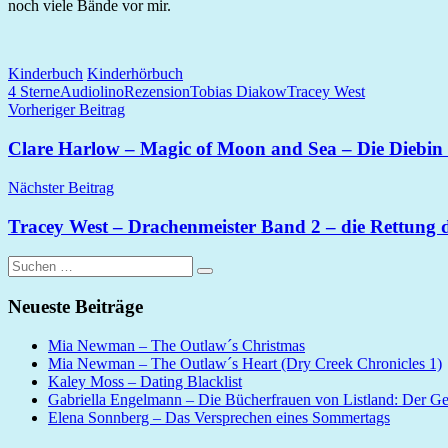
noch viele Bände vor mir.
Kinderbuch
Kinderhörbuch
4 Sterne
Audiolino
Rezension
Tobias Diakow
Tracey West
Beitragsnavigation
Vorheriger Beitrag
Clare Harlow – Magic of Moon and Sea – Die Diebin m
Nächster Beitrag
Tracey West – Drachenmeister Band 2 – die Rettung
Suchen
Suchen
nach:
Neueste Beiträge
Mia Newman – The Outlaw´s Christmas
Mia Newman – The Outlaw´s Heart (Dry Creek Chronicles 1)
Kaley Moss – Dating Blacklist
Gabriella Engelmann – Die Bücherfrauen von Listland: Der G
Elena Sonnberg – Das Versprechen eines Sommertags