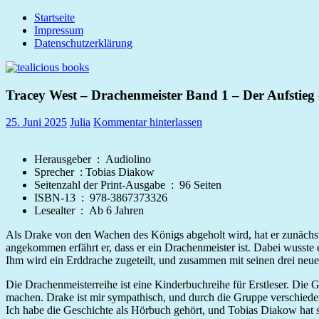
Zum
Startseite
tealicious
Inhalt
Impressum
books
springen
Datenschutzerklärung
Tracey West – Drachenmeister Band 1 – Der Aufstieg
25. Juni 2025
Julia
Kommentar hinterlassen
Herausgeber ‏ : ‎
Audiolino
Sprecher ‏ : ‎Tobias Diakow
Seitenzahl der Print-Ausgabe ‏ : ‎ 96
Seiten
ISBN-13 ‏ : ‎
978-3867373326
Lesealter ‏ : ‎
Ab 6 Jahren
Als Drake von den Wachen des Königs abgeholt wird, hat er zunächst
angekommen erfährt er, dass er ein Drachenmeister ist. Dabei wusste e
Ihm wird ein Erddrache zugeteilt, und zusammen mit seinen drei neuen
Die Drachenmeisterreihe ist eine Kinderbuchreihe für Erstleser. Die G
machen. Drake ist mir sympathisch, und durch die Gruppe verschiedene
Ich habe die Geschichte als Hörbuch gehört, und Tobias Diakow hat 