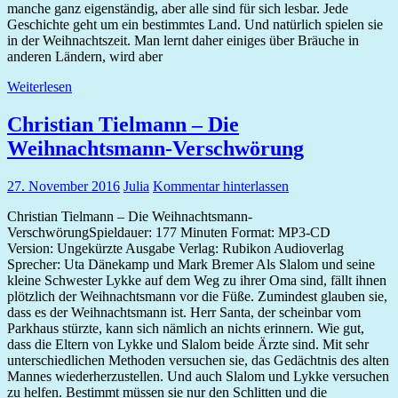
manche ganz eigenständig, aber alle sind für sich lesbar. Jede
Geschichte geht um ein bestimmtes Land. Und natürlich spielen sie
in der Weihnachtszeit. Man lernt daher einiges über Bräuche in
anderen Ländern, wird aber
Weiterlesen
Christian Tielmann – Die
Weihnachtsmann-Verschwörung
27. November 2016
Julia
Kommentar hinterlassen
Christian Tielmann – Die Weihnachtsmann-
VerschwörungSpieldauer: 177 Minuten Format: MP3-CD
Version: Ungekürzte Ausgabe Verlag: Rubikon Audioverlag
Sprecher: Uta Dänekamp und Mark Bremer Als Slalom und seine
kleine Schwester Lykke auf dem Weg zu ihrer Oma sind, fällt ihnen
plötzlich der Weihnachtsmann vor die Füße. Zumindest glauben sie,
dass es der Weihnachtsmann ist. Herr Santa, der scheinbar vom
Parkhaus stürzte, kann sich nämlich an nichts erinnern. Wie gut,
dass die Eltern von Lykke und Slalom beide Ärzte sind. Mit sehr
unterschiedlichen Methoden versuchen sie, das Gedächtnis des alten
Mannes wiederherzustellen. Und auch Slalom und Lykke versuchen
zu helfen. Bestimmt müssen sie nur den Schlitten und die