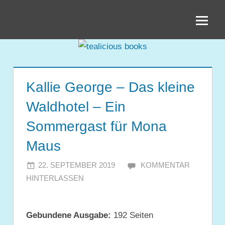
Zum
tealicious
Inhalt
springen
books
Kallie George – Das kleine
Waldhotel – Ein
Sommergast für Mona
Maus
22. SEPTEMBER 2019
JULIA
KOMMENTAR
HINTERLASSEN
Gebundene Ausgabe:
192 Seiten