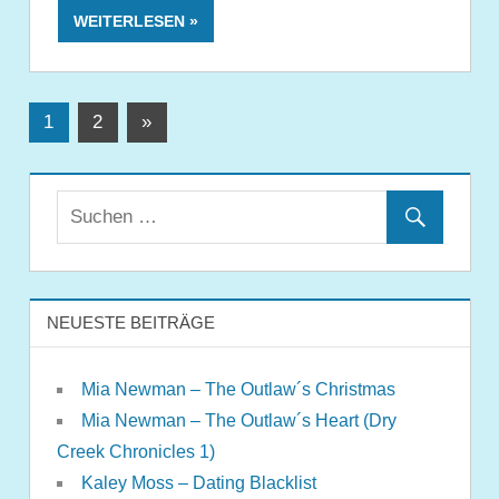
WEITERLESEN
Seitennummerierung
Nächste
1
2
»
Beiträge
der
Beiträge
NEUESTE BEITRÄGE
Mia Newman – The Outlaw´s Christmas
Mia Newman – The Outlaw´s Heart (Dry
Creek Chronicles 1)
Kaley Moss – Dating Blacklist