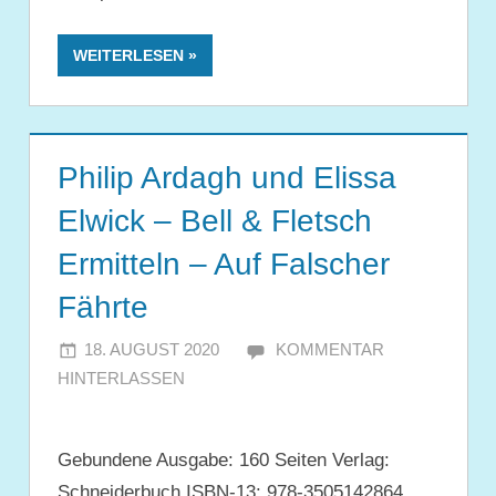
WEITERLESEN
Philip Ardagh und Elissa
Elwick – Bell & Fletsch
Ermitteln – Auf Falscher
Fährte
18. AUGUST 2020
JULIA
KOMMENTAR
HINTERLASSEN
Gebundene Ausgabe: 160 Seiten Verlag:
Schneiderbuch ISBN-13: 978-3505142864