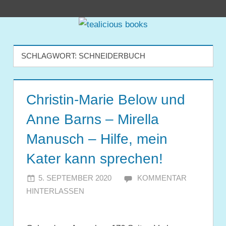
Zum
tealicious
Inhalt
springen
books
SCHLAGWORT:
SCHNEIDERBUCH
Christin-Marie Below und
Anne Barns – Mirella
Manusch – Hilfe, mein
Kater kann sprechen!
5. SEPTEMBER 2020
JULIA
KOMMENTAR
HINTERLASSEN