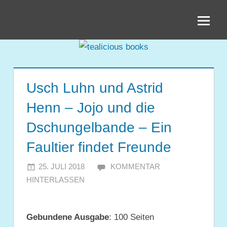
Zum
tealicious
Inhalt
springen
books
Usch Luhn und Astrid
Henn – Jojo und die
Dschungelbande – Ein
Faultier findet Freunde
25. JULI 2018
JULIA
KOMMENTAR
HINTERLASSEN
Gebundene Ausgabe
: 100 Seiten