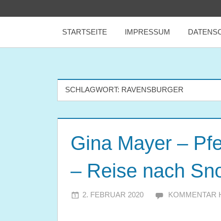
Zum
tealicious
Inhalt
STARTSEITE
IMPRESSUM
DATENS
springen
books
SCHLAGWORT:
RAVENSBURGER
Gina Mayer – Pf
– Reise nach Sno
2. FEBRUAR 2020
JULIA
KOMMENTAR 