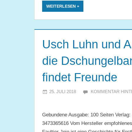
WEITERLESEN
Usch Luhn und As
die Dschungelban
findet Freunde
25. JULI 2018
JULIA
KOMMENTAR HINT
Gebundene Ausgabe: 100 Seiten Verlag:
3473365616 Vom Hersteller empfohlenes 
Faultier Jojo ist eine Geschichte für Ers