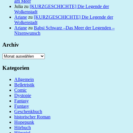
am Meer
Julia
zu
[KURZGESCHICHTE] Die Legende der
Wolkenstadt
Ariane
zu
[KURZGESCHICHTE] Die Legende der
Wolkenstadt
Ariane
zu
Babsi Schwarz –Das Meer der Legenden –
Nixenwunsch
Archiv
Archiv
Kategorien
Allgemein
Belletristik
Comic
Dystopie
Fantasy
Funtasy
Geschenkbuch
historischer Roman
Hopepunk
Hörbuch
Hörspiel