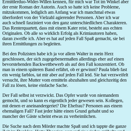
Ermittlerduo-Wider-Willen kennen, für mich war Tot im Winkel aber
der erste Roman der Autorin. Auch so hatte ich keine Probleme,
mitzukommen, lediglich am Anfang war ich manchmal etwas
überfordert von der Vielzahl agierender Personen. Aber ich war
auch schnell fasziniert von den ganz unterschiedlichen Charakteren.
Das Renterquartett, dass mit einem Kater reist, besteht aus echten
Originalen. Ob alle so wirklich Erfolg als Krimiautoren haben,
daran zweifle ich. Aber es hat auf jeden Fall Spaß gemacht, sie bei
ihren Ermittlungen zu begleiten.
Bei den Polizisten habe ich ja vor allem Walter in mein Herz
geschlossen, der sich zugegebenermaßen allerdings eher auf einen
bevorstehenden Backwettbewerb als auf den Fall konzentriert. Ob
man in einem späteren Band erfährt, ob er gewinnt? Paula blieb fast
ein wenig farblos, tat mir aber auf jeden Fall leid. Sie hat verzweifelt
versucht, ihre Mutter vom ermitteln abzuhalten und gleichzeitig den
Fall zu lösen, keine einfache Sache.
Der Fall selbst ist verzwickt. Das Opfer wurde von niemandem
gemocht, und so kann es eigentlich jeder gewesen sein. Kollegen,
mit denen er aneinandergeriet? Die Ehefrau? Personen aus einem
ehemaligen Fall? Fast jeder hätte einen Grund gehabt und so
mancher der Gäste scheint etwas zu verheimlichen.
Die Suche nach dem Mörder machte Spaß und ich tappte die ganze