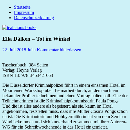
Zum
Startseite
tealicious
Inhalt
Impressum
books
springen
Datenschutzerklärung
Ella Dälken – Tot im Winkel
22. Juli 2018
Julia
Kommentar hinterlassen
Taschenbuch: 384 Seiten
Verlag: Heyne Verlag
ISBN-13: 978-3453421653
Die Düsseldorfer Kriminalpolizei führt in einem einsamen Hotel im
Moor einen Workshop über Teamarbeit durch, an dem auch ein
bekannter Profiler teilnehmen und einen Vortrag halten soll. Eine der
Teilnehmerinnen ist die Kriminalhaiptkommissarin Paula Pongs.
Und die ist alles andere als begeistert, als sie, kaum im Hotel
angekommen, feststellen muss, dass ihre Mutter Cosma Pongs schon
da ist. Die Krimiautorin und Hobbyermittlerin hat von dem Seminar
Wind bekommen und sich kurzerhand zusammen mit ihrer Autoren-
WG für ein Schreibwochenende in das Hotel eingemietet.