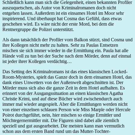
Schließlich kann man sich die Gelegenheit, einen bekannten Profiler
auszuquetschen, als Autor von Kriminalromanen doch nicht
entgehen lassen. Außerdem ist ein einsames Hotel im Moor sehr
inspirierend. Und überhaupt hat Cosma das Gefühl, dass etwas
geschehen wird. Es wäre nicht der erste Mord, bei dem die
Rentnergruppe die Polizei unterstützt.
Als dann tatsächlich der Profiler vom Balkon stürzt, sind Cosma und
ihre Kollegen nicht mehr zu halten. Sehr zu Paulas Entsetzen
mischen sie sich immer wieder in die Ermittlung ein. Paula hat alle
Hände voll zu tun bei der Suche nach dem Mörder, denn auf einmal
ist jeder ihrer Kollegen verdächtig…
Das Setting des Kriminalromans ist das eines klassischen Locked-
Room-Mysteries, spielt das Ganze doch in dem einsamen Hotel, das
dank eines Unwetters von der Außenwelt abgeschnitten ist. Der
Mörder muss sich also die ganze Zeit in dem Hotel aufhalten. Es
erinnert von der Ausgangssituation an einen klassischen Agatha
Christie Krimi, und auf diese Bücher wird zwischendurch auch
immer mal wieder angespielt. Aber die Ermittlungen werden nicht
von einer einzelnen schlauen Person wie Miss Marple oder Hercule
Poirot durchgeführt, nein, hier mischen so einige Ermittler und
Möchtegernermittler mit. Die Figuren sind dabei alle ziemlich
speziell und gut ausgearbeitet. Die meisten kann man vermutlich
schon aus dem ersten Band rund um das Mutter-Tochter-