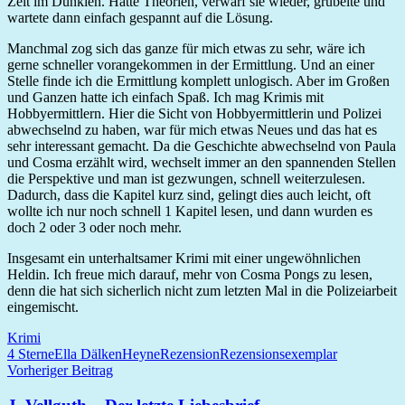
Zeit im Dunklen. Hatte Theorien, verwarf sie wieder, grübelte und
wartete dann einfach gespannt auf die Lösung.
Manchmal zog sich das ganze für mich etwas zu sehr, wäre ich
gerne schneller vorangekommen in der Ermittlung. Und an einer
Stelle finde ich die Ermittlung komplett unlogisch. Aber im Großen
und Ganzen hatte ich einfach Spaß. Ich mag Krimis mit
Hobbyermittlern. Hier die Sicht von Hobbyermittlerin und Polizei
abwechselnd zu haben, war für mich etwas Neues und das hat es
sehr interessant gemacht. Da die Geschichte abwechselnd von Paula
und Cosma erzählt wird, wechselt immer an den spannenden Stellen
die Perspektive und man ist gezwungen, schnell weiterzulesen.
Dadurch, dass die Kapitel kurz sind, gelingt dies auch leicht, oft
wollte ich nur noch schnell 1 Kapitel lesen, und dann wurden es
doch 2 oder 3 oder noch mehr.
Insgesamt ein unterhaltsamer Krimi mit einer ungewöhnlichen
Heldin. Ich freue mich darauf, mehr von Cosma Pongs zu lesen,
denn die hat sich sicherlich nicht zum letzten Mal in die Polizeiarbeit
eingemischt.
Krimi
4 Sterne
Ella Dälken
Heyne
Rezension
Rezensionsexemplar
Beitragsnavigation
Vorheriger Beitrag