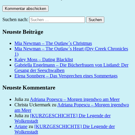
Suchen nach:
Suchen
Neueste Beiträge
Mia Newman – The Outlaw´s Christmas
Mia Newman – The Outlaw´s Heart (Dry Creek Chronicles
1)
Kaley Moss – Dating Blacklist
Gabriella Engelmann – Die Bücherfrauen von Listland: Der
Gesang der Seeschwalben
Elena Sonnberg – Das Versprechen eines Sommertags
Neueste Kommentare
Julia
zu
Adriana Popescu – Morgen irgendwo am Meer
Christa Uckermark
zu
Adriana Popescu – Morgen irgendwo
am Meer
Julia
zu
[KURZGESCHICHTE] Die Legende der
Wolkenstadt
Ariane
zu
[KURZGESCHICHTE] Die Legende der
Wolkenstadt