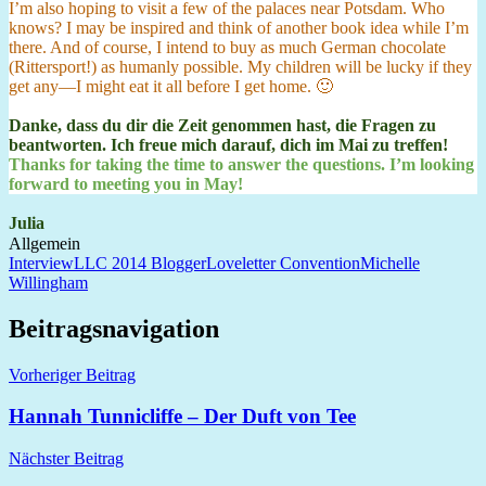
I’m also hoping to visit a few of the palaces near Potsdam. Who
knows? I may be inspired and think of another book idea while I’m
there. And of course, I intend to buy as much German chocolate
(Rittersport!) as humanly possible. My children will be lucky if they
get any—I might eat it all before I get home. 🙂
Danke, dass du dir die Zeit genommen hast, die Fragen zu
beantworten. Ich freue mich darauf, dich im Mai zu treffen!
Thanks for taking the time to answer the questions. I’m looking
forward to meeting you in May!
Julia
Allgemein
Interview
LLC 2014 Blogger
Loveletter Convention
Michelle
Willingham
Beitragsnavigation
Vorheriger Beitrag
Hannah Tunnicliffe – Der Duft von Tee
Nächster Beitrag