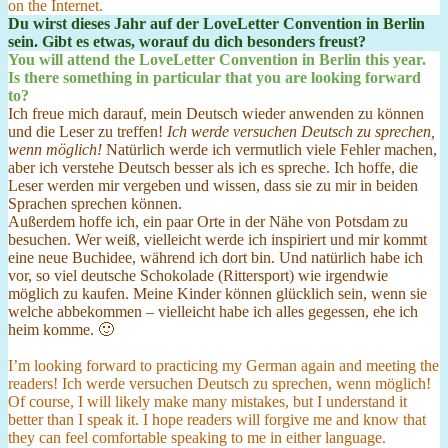
on the Internet.
Du wirst dieses Jahr auf der LoveLetter Convention in Berlin
sein. Gibt es etwas, worauf du dich besonders freust?
You will attend the LoveLetter Convention in Berlin this year.
Is there something in particular that you are looking forward
to?
Ich freue mich darauf, mein Deutsch wieder anwenden zu können
und die Leser zu treffen!
Ich werde versuchen Deutsch zu sprechen,
wenn möglich!
Natürlich werde ich vermutlich viele Fehler machen,
aber ich verstehe Deutsch besser als ich es spreche. Ich hoffe, die
Leser werden mir vergeben und wissen, dass sie zu mir in beiden
Sprachen sprechen können.
Außerdem hoffe ich, ein paar Orte in der Nähe von Potsdam zu
besuchen. Wer weiß, vielleicht werde ich inspiriert und mir kommt
eine neue Buchidee, während ich dort bin. Und natürlich habe ich
vor, so viel deutsche Schokolade (Rittersport) wie irgendwie
möglich zu kaufen. Meine Kinder können glücklich sein, wenn sie
welche abbekommen – vielleicht habe ich alles gegessen, ehe ich
heim komme. 🙂
I’m looking forward to practicing my German again and meeting the
readers! Ich werde versuchen Deutsch zu sprechen, wenn möglich!
Of course, I will likely make many mistakes, but I understand it
better than I speak it. I hope readers will forgive me and know that
they can feel comfortable speaking to me in either language.