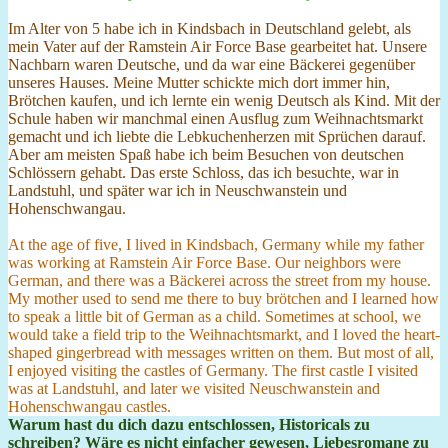
Im Alter von 5 habe ich in Kindsbach in Deutschland gelebt, als
mein Vater auf der Ramstein Air Force Base gearbeitet hat. Unsere
Nachbarn waren Deutsche, und da war eine Bäckerei gegenüber
unseres Hauses. Meine Mutter schickte mich dort immer hin,
Brötchen kaufen, und ich lernte ein wenig Deutsch als Kind. Mit der
Schule haben wir manchmal einen Ausflug zum Weihnachtsmarkt
gemacht und ich liebte die Lebkuchenherzen mit Sprüchen darauf.
Aber am meisten Spaß habe ich beim Besuchen von deutschen
Schlössern gehabt. Das erste Schloss, das ich besuchte, war in
Landstuhl, und später war ich in Neuschwanstein und
Hohenschwangau.
At the age of five, I lived in Kindsbach, Germany while my father
was working at Ramstein Air Force Base. Our neighbors were
German, and there was a Bäckerei across the street from my house.
My mother used to send me there to buy brötchen and I learned how
to speak a little bit of German as a child. Sometimes at school, we
would take a field trip to the Weihnachtsmarkt, and I loved the heart-
shaped gingerbread with messages written on them. But most of all,
I enjoyed visiting the castles of Germany. The first castle I visited
was at Landstuhl, and later we visited Neuschwanstein and
Hohenschwangau castles.
Warum hast du dich dazu entschlossen, Historicals zu
schreiben? Wäre es nicht einfacher gewesen, Liebesromane zu