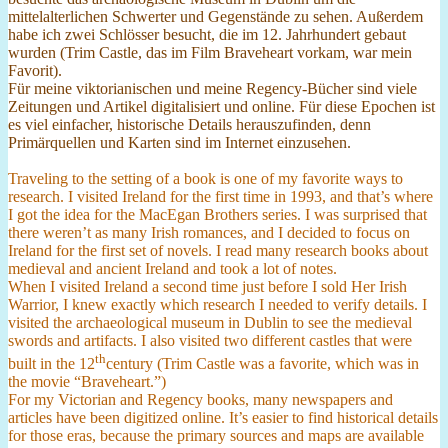
mittelalterlichen Schwerter und Gegenstände zu sehen. Außerdem
habe ich zwei Schlösser besucht, die im 12. Jahrhundert gebaut
wurden (Trim Castle, das im Film Braveheart vorkam, war mein
Favorit).
Für meine viktorianischen und meine Regency-Bücher sind viele
Zeitungen und Artikel digitalisiert und online. Für diese Epochen ist
es viel einfacher, historische Details herauszufinden, denn
Primärquellen und Karten sind im Internet einzusehen.
Traveling to the setting of a book is one of my favorite ways to
research. I visited Ireland for the first time in 1993, and that’s where
I got the idea for the MacEgan Brothers series. I was surprised that
there weren’t as many Irish romances, and I decided to focus on
Ireland for the first set of novels. I read many research books about
medieval and ancient Ireland and took a lot of notes.
When I visited Ireland a second time just before I sold Her Irish
Warrior, I knew exactly which research I needed to verify details. I
visited the archaeological museum in Dublin to see the medieval
swords and artifacts. I also visited two different castles that were
th
built in the 12
century (Trim Castle was a favorite, which was in
the movie “Braveheart.”)
For my Victorian and Regency books, many newspapers and
articles have been digitized online. It’s easier to find historical details
for those eras, because the primary sources and maps are available