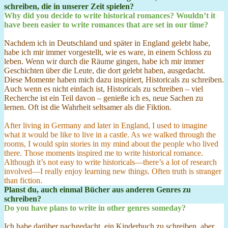
schreiben, die in unserer Zeit spielen?
Why did you decide to write historical romances? Wouldn’t it
have been easier to write romances that are set in our time?
Nachdem ich in Deutschland und später in England gelebt habe,
habe ich mir immer vorgestellt, wie es ware, in einem Schloss zu
leben. Wenn wir durch die Räume gingen, habe ich mir immer
Geschichten über die Leute, die dort gelebt haben, ausgedacht.
Diese Momente haben mich dazu inspiriert, Historicals zu schreiben.
Auch wenn es nicht einfach ist, Historicals zu schreiben – viel
Recherche ist ein Teil davon – genieße ich es, neue Sachen zu
lernen. Oft ist die Wahrheit seltsamer als die Fiktion.
After living in Germany and later in England, I used to imagine
what it would be like to live in a castle. As we walked through the
rooms, I would spin stories in my mind about the people who lived
there. Those moments inspired me to write historical romance.
Although it’s not easy to write historicals—there’s a lot of research
involved—I really enjoy learning new things.
Often truth is stranger
than fiction.
Planst du, auch einmal Bücher aus anderen Genres zu
schreiben?
Do you have plans to write in other genres someday?
Ich habe darüber nachgedacht, ein Kinderbuch zu schreiben, aber