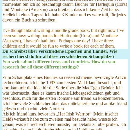
momentan bin ich so beschäftigt damit, Bücher für Harlequin (Cora)
und Montlake (Amazon) zu schreiben, dass ich keine Zeit habe.
Vielleicht eines Tages! Ich habe 3 Kinder und es wäre toll, für jedes
davon ein Buch zu schreiben.
I’ve thought about writing a middle grade book, but right now I’ve
been so busy writing books for Harlequin (Cora) and Montlake
(Amazon), I haven’t had time. Perhaps one day! I have three
children and it would be fun to write a book for each of them.
Du schreibst über verschiedene Epochen und Länder. Wie
recherchierst du für all diese verschiedenen Schauplätze?
You write about different eras and countries. How do you
research for all these different settings?
Zum Schauplatz eines Buches zu reisen ist meine bevorzugte Art zu
recherchieren. Ich habe 1993 zum ersten Mal Irland besucht, und
dort kam mir die Idee für die Serie über die MacEgan Brüder. Ich
war überrascht, dass es kaum irische Liebesgeschichten gab und
beschloss, mich für die ersten Romane auf Irland zu konzentrieren.
Ich habe viele Sachbücher über das mittelalterliche und antike Irland
gelesen und machte viele Notizen.
Als ich Irland kurz bevor ich „Her Irish Warrior“ (Mein irischer
Held) verkauft habe zum zweiten mal besucht habe, wusste ich
genau, was ich recherchieren musste, um Details zu überprüfen. Ich
besuchte das archäologische Museum in Dublin um die