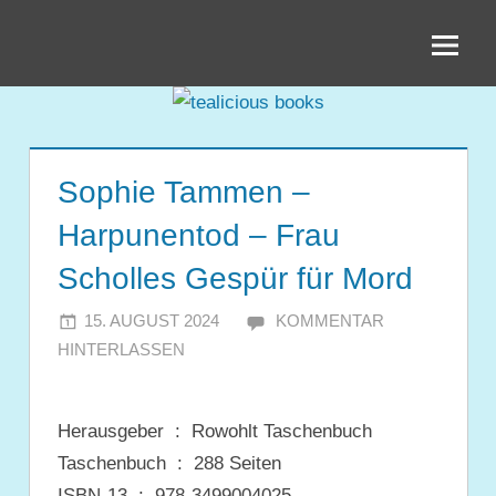
Zum
tealicious
Inhalt
springen
books
Sophie Tammen –
Harpunentod – Frau
Scholles Gespür für Mord
15. AUGUST 2024
JULIA
KOMMENTAR
HINTERLASSEN
Herausgeber ‏ : ‎
Rowohlt Taschenbuch
Taschenbuch ‏ : ‎
288 Seiten
ISBN-13 ‏ : ‎
978-3499004025