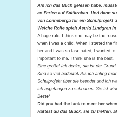
Als ich das Buch gelesen habe, musste
an Ferien auf Saltkrokan. Und dann su
von Lönneberga für ein Schulprojekt a
Welche Rolle spielt Astrid Lindgren i
A huge role. I think she may be the reas
when I was a child. When I started the fi
her and I was so fascinated, I wanted to b
important to me. I think she is the best.
Eine große! Ich denke, sie ist der Grund
Kind so viel bedeutet. Als ich anfing mei
Schulprojekt über sie beendet und ich war
ich angefangen zu schreiben. Sie ist wirkl
Beste!
Did you had the luck to meet her when
Hattest du das Glück, sie zu treffen, a