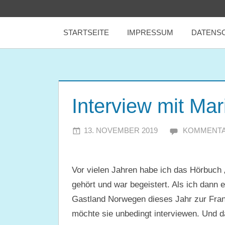
Zum
tealicious
Inhalt
STARTSEITE
IMPRESSUM
DATENS
springen
books
Interview mit Mar
13. NOVEMBER 2019
JULIA
KOMMENTA
Vor vielen Jahren habe ich das Hörbuch
gehört und war begeistert. Als ich dann
Gastland Norwegen dieses Jahr zur Fran
möchte sie unbedingt interviewen. Und 