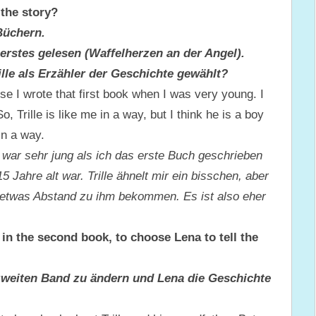
 the story?
Büchern.
rstes gelesen (Waffelherzen an der Angel).
lle als Erzähler der Geschichte gewählt?
use I wrote that first book when I was very young. I
, Trille is like me in a way, but I think he is a boy
in a way.
 war sehr jung als ich das erste Buch geschrieben
 Jahre alt war. Trille ähnelt mir ein bisschen, aber
h etwas Abstand zu ihm bekommen. Es ist also eher
in the second book, to choose Lena to tell the
zweiten Band zu ändern und Lena die Geschichte