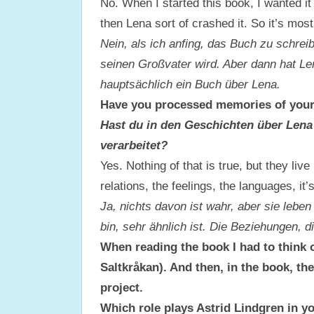
No. When I started this book, I wanted it 
then Lena sort of crashed it. So it’s mos
Nein, als ich anfing, das Buch zu schreib
seinen Großvater wird. Aber dann hat Len
hauptsächlich ein Buch über Lena.
Have you processed memories of your o
Hast du in den Geschichten über Lena
verarbeitet?
Yes. Nothing of that is true, but they live 
relations, the feelings, the languages, it
Ja, nichts davon ist wahr, aber sie leb
bin, sehr ähnlich ist. Die Beziehungen, d
When reading the book I had to think o
Saltkråkan). And then, in the book, th
project.
Which role plays Astrid Lindgren in yo