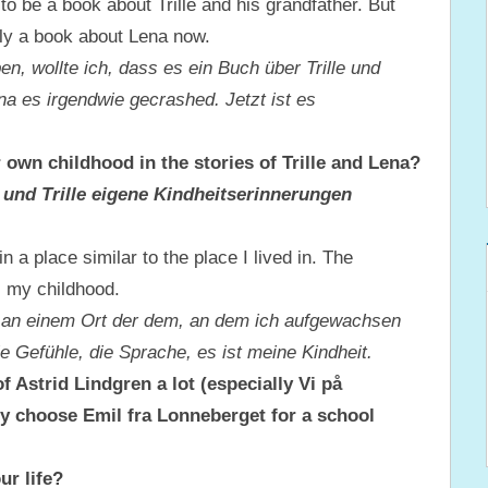
to be a book about Trille and his grandfather. But
tly a book about Lena now.
en, wollte ich, dass es ein Buch über Trille und
a es irgendwie gecrashed. Jetzt ist es
wn childhood in the stories of Trille and Lena?
 und Trille eigene Kindheitserinnerungen
in a place similar to the place I lived in. The
’s my childhood.
en an einem Ort der dem, an dem ich aufgewachsen
ie Gefühle, die Sprache, es ist meine Kindheit.
f Astrid Lindgren a lot (especially Vi på
ey choose Emil fra Lonneberget for a school
ur life?