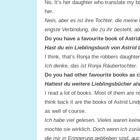
No. It’s her daughter who translate my b
her.
Nein, aber es ist ihre Tochter, die mein
engste Verbindung, die zu ihr besteht, ab
Do you have a favourite book of Astri
Hast du ein Lieblingsbuch von Astrid
I think, that’s Ronja the robbers daughter
Ich denke, das ist Ronja Räubertochter.
Do you had other favourite books as c
Hattest du weitere Lieblingsbücher al
I read a lot of books. Most of them are no
think back it are the books of Astrid Lin
as well of course.
Ich habe viel gelesen. Vieles waren kei
mochte sie wirklich. Doch wenn ich zurü
die mir in Erinnerung geblieben sind, au