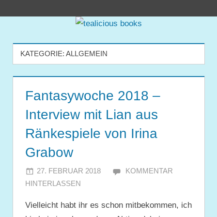
Zum
tealicious
Inhalt
springen
books
KATEGORIE:
ALLGEMEIN
Fantasywoche 2018 –
Interview mit Lian aus
Ränkespiele von Irina
Grabow
27. FEBRUAR 2018
JULIA
KOMMENTAR
HINTERLASSEN
Vielleicht habt ihr es schon mitbekommen, ich