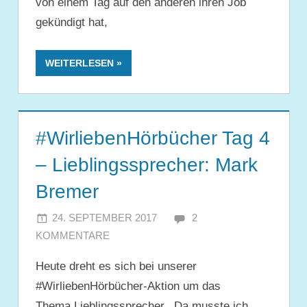
von einem Tag auf den anderen ihren Job
gekündigt hat,
WEITERLESEN
#WirliebenHörbücher Tag 4
– Lieblingssprecher: Mark
Bremer
24. SEPTEMBER 2017
JULIA
2
KOMMENTARE
Heute dreht es sich bei unserer
#WirliebenHörbücher-Aktion um das
Thema Lieblingssprecher. Da musste ich