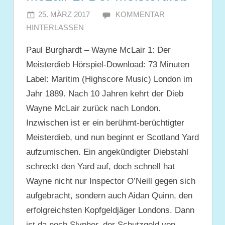
25. MÄRZ 2017
JULIA
KOMMENTAR
HINTERLASSEN
Paul Burghardt – Wayne McLair 1: Der
Meisterdieb Hörspiel-Download: 73 Minuten
Label: Maritim (Highscore Music) London im
Jahr 1889. Nach 10 Jahren kehrt der Dieb
Wayne McLair zurück nach London.
Inzwischen ist er ein berühmt-berüchtigter
Meisterdieb, und nun beginnt er Scotland Yard
aufzumischen. Ein angekündigter Diebstahl
schreckt den Yard auf, doch schnell hat
Wayne nicht nur Inspector O’Neill gegen sich
aufgebracht, sondern auch Aidan Quinn, den
erfolgreichsten Kopfgeldjäger Londons. Dann
ist da noch Slypher, der Schutzgeld von