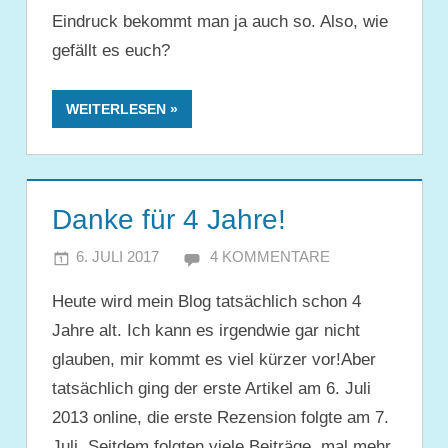
Eindruck bekommt man ja auch so. Also, wie
gefällt es euch?
WEITERLESEN
Danke für 4 Jahre!
6. JULI 2017
JULIA
4 KOMMENTARE
Heute wird mein Blog tatsächlich schon 4
Jahre alt. Ich kann es irgendwie gar nicht
glauben, mir kommt es viel kürzer vor!Aber
tatsächlich ging der erste Artikel am 6. Juli
2013 online, die erste Rezension folgte am 7.
Juli. Seitdem folgten viele Beiträge, mal mehr,