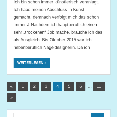
Ich bin schon immer künstlerisch veranlagt.
Ich habe meinen Abschluss in Kunst
gemacht, demnach verfolgt mich das schon
immer J Nachdem ich hauptberuflich einen
sehr „trockenen“ Job mache, brauche ich das
als Ausgleich. Bis Oktober 2015 war ich
nebenberuflich Nageldesignerin. Da ich
WEITERLESEN
Seitennummerierung
Vorherige
«
1
2
3
4
5
6
…
11
Beiträge
der
Nächste
»
Beiträge
Beiträge