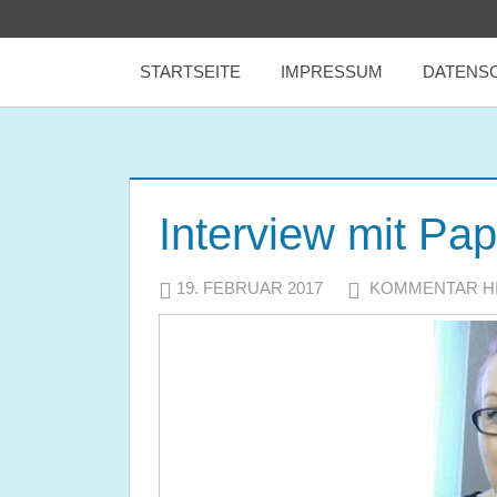
Zum
tealicious
Inhalt
STARTSEITE
IMPRESSUM
DATENS
springen
books
Interview mit Pap
19. FEBRUAR 2017
JULIA
KOMMENTAR H