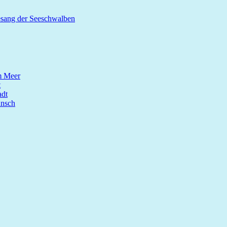
esang der Seeschwalben
m Meer
t
dt
unsch