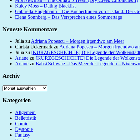
Mia Newman – The Outlaw´s Heart (Dry Creek Chronicles 1)
Kaley Moss – Dating Blacklist
Gabriella Engelmann – Die Bücherfrauen von Listland: Der G
Elena Sonnberg – Das Versprechen eines Sommertags
Neueste Kommentare
Julia
zu
Adriana Popescu – Morgen irgendwo am Meer
Christa Uckermark
zu
Adriana Popescu – Morgen irgendwo a
Julia
zu
[KURZGESCHICHTE] Die Legende der Wolkenstad
Ariane
zu
[KURZGESCHICHTE] Die Legende der Wolkensta
Ariane
zu
Babsi Schwarz –Das Meer der Legenden – Nixenw
Archiv
Archiv
Kategorien
Allgemein
Belletristik
Comic
Dystopie
Fantasy