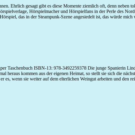
n. Ehrlich gesagt gibt es diese Momente ziemlich oft, denn neben tol
örspielverlage, Hörspielmacher und Hörspielfans in der Perle des Nord
ve-Hörspiel, das in der Steampunk-Szene angesiedelt ist, das würde mic
 Piper Taschenbuch ISBN-13: 978-3492259378 Die junge Spanierin Lind
l heraus kommen aus der eigenen Heimat, so stellt sie sich die nächst
tte er es, wenn sie weiter auf dem elterlichen Weingut arbeiten und den