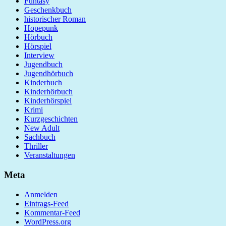
Funtasy
Geschenkbuch
historischer Roman
Hopepunk
Hörbuch
Hörspiel
Interview
Jugendbuch
Jugendhörbuch
Kinderbuch
Kinderhörbuch
Kinderhörspiel
Krimi
Kurzgeschichten
New Adult
Sachbuch
Thriller
Veranstaltungen
Meta
Anmelden
Eintrags-Feed
Kommentar-Feed
WordPress.org