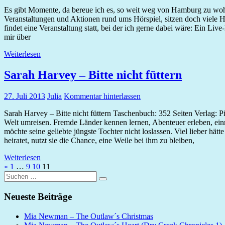
Es gibt Momente, da bereue ich es, so weit weg von Hamburg zu wohne
Veranstaltungen und Aktionen rund ums Hörspiel, sitzen doch viele H
findet eine Veranstaltung statt, bei der ich gerne dabei wäre: Ein Li
mir über
Weiterlesen
Sarah Harvey – Bitte nicht füttern
27. Juli 2013
Julia
Kommentar hinterlassen
Sarah Harvey – Bitte nicht füttern Taschenbuch: 352 Seiten Verlag:
Welt umreisen. Fremde Länder kennen lernen, Abenteuer erleben, einma
möchte seine geliebte jüngste Tochter nicht loslassen. Viel lieber hä
heiratet, nutzt sie die Chance, eine Weile bei ihm zu bleiben,
Weiterlesen
Seitennummerierung
Vorherige
«
1
…
9
10
11
Suchen
Beiträge
der
Suchen
nach:
Beiträge
Neueste Beiträge
Mia Newman – The Outlaw´s Christmas