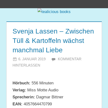
Zum
tealicious
Inhalt
springen
books
Svenja Lassen – Zwischen
Tüll & Kartoffeln wächst
manchmal Liebe
6. JANUAR 2019
JULIA
KOMMENTAR
HINTERLASSEN
Hörbuch:
556 Minuten
Verlag:
Miss Motte Audio
Sprecherin:
Dagmar Bittner
EAN:
4057664470799