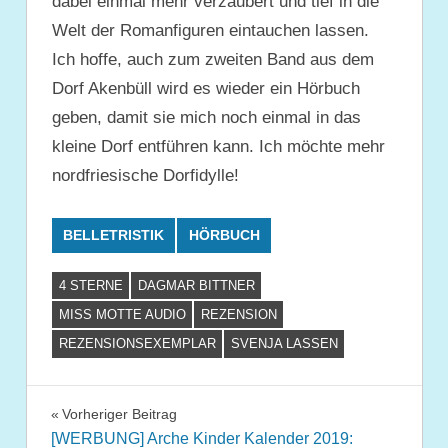
dabei einmal mehr verzaubert und tief in die
Welt der Romanfiguren eintauchen lassen.
Ich hoffe, auch zum zweiten Band aus dem
Dorf Akenbüll wird es wieder ein Hörbuch
geben, damit sie mich noch einmal in das
kleine Dorf entführen kann. Ich möchte mehr
nordfriesische Dorfidylle!
BELLETRISTIK
HÖRBUCH
4 STERNE
DAGMAR BITTNER
MISS MOTTE AUDIO
REZENSION
REZENSIONSEXEMPLAR
SVENJA LASSEN
Beitragsnavigation
Vorheriger Beitrag
[WERBUNG] Arche Kinder Kalender 2019: