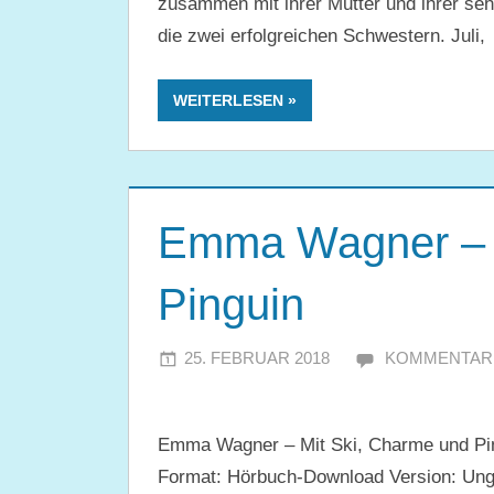
zusammen mit ihrer Mutter und ihrer seh
die zwei erfolgreichen Schwestern. Juli,
WEITERLESEN
Emma Wagner – M
Pinguin
25. FEBRUAR 2018
JULIA
KOMMENTAR 
Emma Wagner – Mit Ski, Charme und Pin
Format: Hörbuch-Download Version: Ung