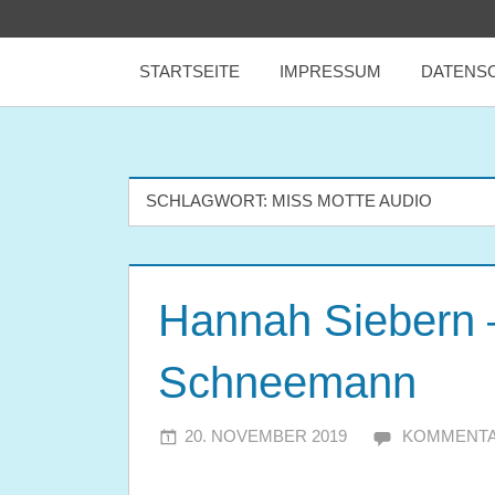
Zum
tealicious
Inhalt
STARTSEITE
IMPRESSUM
DATENS
springen
books
SCHLAGWORT:
MISS MOTTE AUDIO
Hannah Siebern 
Schneemann
20. NOVEMBER 2019
JULIA
KOMMENTA