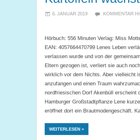
6. JANUAR 2019
JULIA
KOMMENTAR H
Hörbuch: 556 Minuten Verlag: Miss Motte
EAN: 4057664470799 Lenes Leben verläu
verlassen wurde und von der gemeinsam
Eltern gezogen ist, verliert sie auch no
wirklich vor dem Nichts. Aber vielleicht
anzufangen und einen Traum wahrzumach
nordfriesischen Dorf Akenbüll erscheint 
Hamburger Großstadtpflanze Lene kurzer
eröffnet dort ein Brautmodengeschäft. K
WEITERLESEN