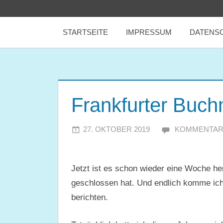
Zum
tealicious
Inhalt
STARTSEITE
IMPRESSUM
DATENS
springen
books
Frankfurter Buc
27. OKTOBER 2019
JULIA
KOMMENTAR
Jetzt ist es schon wieder eine Woche he
geschlossen hat. Und endlich komme ich
berichten.