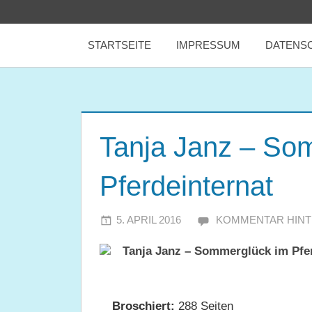
Zum
tealicious
Inhalt
STARTSEITE
IMPRESSUM
DATENS
springen
books
Tanja Janz – So
Pferdeinternat
5. APRIL 2016
JULIA
KOMMENTAR HIN
Tanja Janz – Sommerglück im Pfer
Broschiert:
288 Seiten