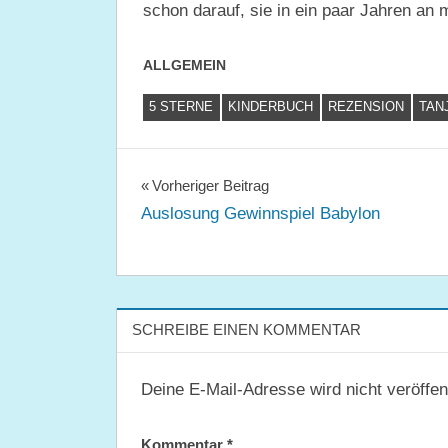
schon darauf, sie in ein paar Jahren an
ALLGEMEIN
5 STERNE
KINDERBUCH
REZENSION
TAN
Beitragsnavigation
Vorheriger Beitrag
Auslosung Gewinnspiel Babylon
SCHREIBE EINEN KOMMENTAR
Deine E-Mail-Adresse wird nicht veröffent
Kommentar
*