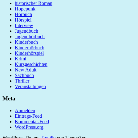
historischer Roman
Hopepunk
Hörbuch
Hörspiel
Interview
Jugendbuch
Jugendhörbuch
Kinderbuch
Kinderhörbuch
Kinderhörspiel
Krimi
Kurzgeschichten
New Adult
Sachbuch
Thriller
Veranstaltungen
Meta
Anmelden
Eintrags-Feed
Kommentar-Feed
WordPress.org
WordPress Theme:
Treville
von ThemeZee.