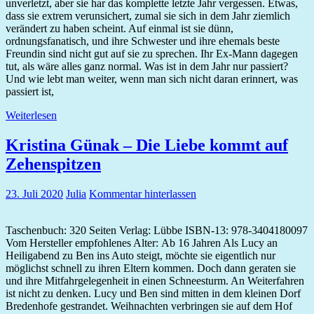
unverletzt, aber sie har das komplette letzte Jahr vergessen. Etwas,
dass sie extrem verunsichert, zumal sie sich in dem Jahr ziemlich
verändert zu haben scheint. Auf einmal ist sie dünn,
ordnungsfanatisch, und ihre Schwester und ihre ehemals beste
Freundin sind nicht gut auf sie zu sprechen. Ihr Ex-Mann dagegen
tut, als wäre alles ganz normal. Was ist in dem Jahr nur passiert?
Und wie lebt man weiter, wenn man sich nicht daran erinnert, was
passiert ist,
Weiterlesen
Kristina Günak – Die Liebe kommt auf
Zehenspitzen
23. Juli 2020
Julia
Kommentar hinterlassen
Taschenbuch: 320 Seiten Verlag: Lübbe ISBN-13: 978-3404180097
Vom Hersteller empfohlenes Alter: Ab 16 Jahren Als Lucy an
Heiligabend zu Ben ins Auto steigt, möchte sie eigentlich nur
möglichst schnell zu ihren Eltern kommen. Doch dann geraten sie
und ihre Mitfahrgelegenheit in einen Schneesturm. An Weiterfahren
ist nicht zu denken. Lucy und Ben sind mitten in dem kleinen Dorf
Bredenhofe gestrandet. Weihnachten verbringen sie auf dem Hof