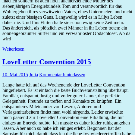
machen sondern ist auch noch alleinerziehende Mutter des
siebenjährigen Energiebündels Tom und verantwortlich für das
Wohlergehen ihres verwitweten Vaters, eines Untermieters und nicht
zuletzt einer bissigen Gans. Langweilig wird es in Lillys Leben
daher nie. Und fürs Flirten hatte sie schon ewig keine Zeit mehr.
Das ändert sich, als plötzlich zwei Männer in ihr Leben treten: ein
sonnengebräunter Surfer und ein verwahrloster Obdachloser. Ab da
wird
Weiterlesen
LoveLetter Convention 2015
10. Mai 2015
Julia
Kommentar hinterlassen
Lange hatte ich auf das Wochenende der LoveLetter Convention
hingefiebert. Es ist einfach die beste Buchveranstaltung überhaupt.
Familiär, entspannt, lustig und voller guter Laune, die perfekte
Gelegenheit, Freunde zu treffen und Kontakte zu knüpfen. Ein
entspannteres Miteinander von Lesern, Autoren und
Verlagsmitarbeitern findet man wohl nirgends. Leider erwischte
mich passend zur Loveletter Convention eine Erkältung, die mir
einiges an Energie raubte. Ich musste es daher leider ruhig angehen
lassen. Aber auch so habe ich einiges erlebt. Begonnen hat der
Samstag für mich damit, dass ich die liebe Ivy wiedergetroffen habe.