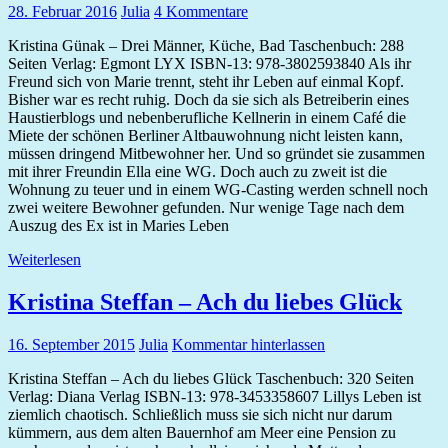
28. Februar 2016
Julia
4 Kommentare
Kristina Günak – Drei Männer, Küche, Bad Taschenbuch: 288
Seiten Verlag: Egmont LYX ISBN-13: 978-3802593840 Als ihr
Freund sich von Marie trennt, steht ihr Leben auf einmal Kopf.
Bisher war es recht ruhig. Doch da sie sich als Betreiberin eines
Haustierblogs und nebenberufliche Kellnerin in einem Café die
Miete der schönen Berliner Altbauwohnung nicht leisten kann,
müssen dringend Mitbewohner her. Und so gründet sie zusammen
mit ihrer Freundin Ella eine WG. Doch auch zu zweit ist die
Wohnung zu teuer und in einem WG-Casting werden schnell noch
zwei weitere Bewohner gefunden. Nur wenige Tage nach dem
Auszug des Ex ist in Maries Leben
Weiterlesen
Kristina Steffan – Ach du liebes Glück
16. September 2015
Julia
Kommentar hinterlassen
Kristina Steffan – Ach du liebes Glück Taschenbuch: 320 Seiten
Verlag: Diana Verlag ISBN-13: 978-3453358607 Lillys Leben ist
ziemlich chaotisch. Schließlich muss sie sich nicht nur darum
kümmern, aus dem alten Bauernhof am Meer eine Pension zu