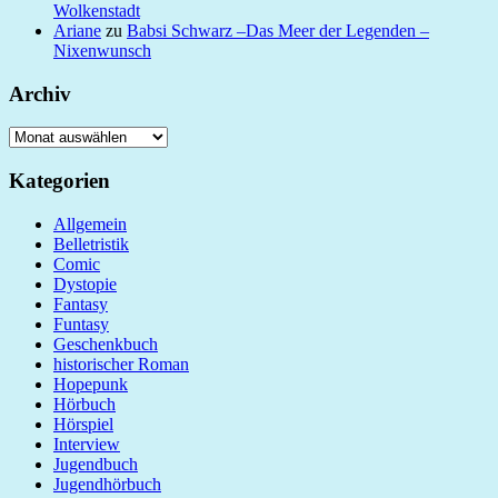
Wolkenstadt
Ariane
zu
Babsi Schwarz –Das Meer der Legenden –
Nixenwunsch
Archiv
Archiv
Kategorien
Allgemein
Belletristik
Comic
Dystopie
Fantasy
Funtasy
Geschenkbuch
historischer Roman
Hopepunk
Hörbuch
Hörspiel
Interview
Jugendbuch
Jugendhörbuch