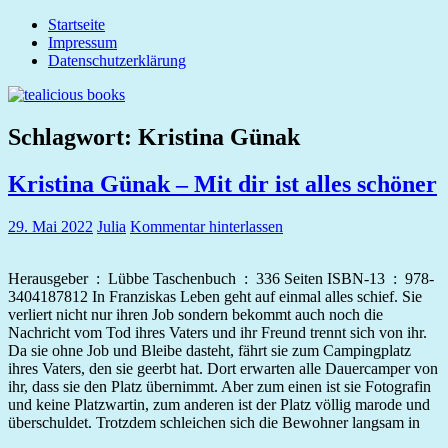
Zum
Startseite
tealicious
Inhalt
Impressum
books
springen
Datenschutzerklärung
Schlagwort:
Kristina Günak
Kristina Günak – Mit dir ist alles schöner
29. Mai 2022
Julia
Kommentar hinterlassen
Herausgeber ‏ : ‎ Lübbe Taschenbuch ‏ : ‎ 336 Seiten ISBN-13 ‏ : ‎ 978-
3404187812 In Franziskas Leben geht auf einmal alles schief. Sie
verliert nicht nur ihren Job sondern bekommt auch noch die
Nachricht vom Tod ihres Vaters und ihr Freund trennt sich von ihr.
Da sie ohne Job und Bleibe dasteht, fährt sie zum Campingplatz
ihres Vaters, den sie geerbt hat. Dort erwarten alle Dauercamper von
ihr, dass sie den Platz übernimmt. Aber zum einen ist sie Fotografin
und keine Platzwartin, zum anderen ist der Platz völlig marode und
überschuldet. Trotzdem schleichen sich die Bewohner langsam in