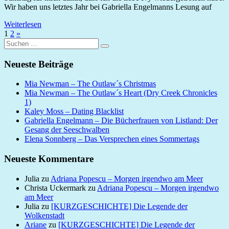
Wir haben uns letztes Jahr bei Gabriella Engelmanns Lesung auf
Weiterlesen
Seitennummerierung
Nächste
1
2
»
Suchen
Beiträge
der
Suchen
nach:
Beiträge
Neueste Beiträge
Mia Newman – The Outlaw´s Christmas
Mia Newman – The Outlaw´s Heart (Dry Creek Chronicles
1)
Kaley Moss – Dating Blacklist
Gabriella Engelmann – Die Bücherfrauen von Listland: Der
Gesang der Seeschwalben
Elena Sonnberg – Das Versprechen eines Sommertags
Neueste Kommentare
Julia
zu
Adriana Popescu – Morgen irgendwo am Meer
Christa Uckermark
zu
Adriana Popescu – Morgen irgendwo
am Meer
Julia
zu
[KURZGESCHICHTE] Die Legende der
Wolkenstadt
Ariane
zu
[KURZGESCHICHTE] Die Legende der