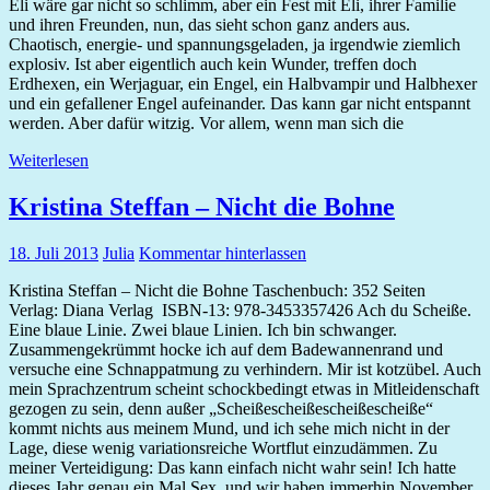
Eli wäre gar nicht so schlimm, aber ein Fest mit Eli, ihrer Familie
und ihren Freunden, nun, das sieht schon ganz anders aus.
Chaotisch, energie- und spannungsgeladen, ja irgendwie ziemlich
explosiv. Ist aber eigentlich auch kein Wunder, treffen doch
Erdhexen, ein Werjaguar, ein Engel, ein Halbvampir und Halbhexer
und ein gefallener Engel aufeinander. Das kann gar nicht entspannt
werden. Aber dafür witzig. Vor allem, wenn man sich die
Weiterlesen
Kristina Steffan – Nicht die Bohne
18. Juli 2013
Julia
Kommentar hinterlassen
Kristina Steffan – Nicht die Bohne Taschenbuch: 352 Seiten
Verlag: Diana Verlag ISBN-13: 978-3453357426 Ach du Scheiße.
Eine blaue Linie. Zwei blaue Linien. Ich bin schwanger.
Zusammengekrümmt hocke ich auf dem Badewannenrand und
versuche eine Schnappatmung zu verhindern. Mir ist kotzübel. Auch
mein Sprachzentrum scheint schockbedingt etwas in Mitleidenschaft
gezogen zu sein, denn außer „Scheißescheißescheißescheiße“
kommt nichts aus meinem Mund, und ich sehe mich nicht in der
Lage, diese wenig variationsreiche Wortflut einzudämmen. Zu
meiner Verteidigung: Das kann einfach nicht wahr sein! Ich hatte
dieses Jahr genau ein Mal Sex, und wir haben immerhin November.