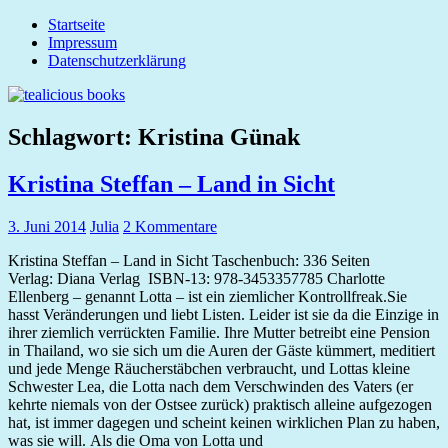
Zum
Startseite
tealicious
Inhalt
Impressum
books
springen
Datenschutzerklärung
Schlagwort:
Kristina Günak
Kristina Steffan – Land in Sicht
3. Juni 2014
Julia
2 Kommentare
Kristina Steffan – Land in Sicht Taschenbuch: 336 Seiten
Verlag: Diana Verlag ISBN-13: 978-3453357785 Charlotte
Ellenberg – genannt Lotta – ist ein ziemlicher Kontrollfreak.Sie
hasst Veränderungen und liebt Listen. Leider ist sie da die Einzige in
ihrer ziemlich verrückten Familie. Ihre Mutter betreibt eine Pension
in Thailand, wo sie sich um die Auren der Gäste kümmert, meditiert
und jede Menge Räucherstäbchen verbraucht, und Lottas kleine
Schwester Lea, die Lotta nach dem Verschwinden des Vaters (er
kehrte niemals von der Ostsee zurück) praktisch alleine aufgezogen
hat, ist immer dagegen und scheint keinen wirklichen Plan zu haben,
was sie will. Als die Oma von Lotta und