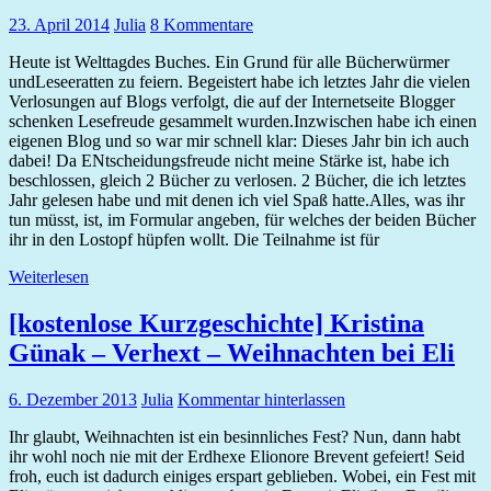
23. April 2014
Julia
8 Kommentare
Heute ist Welttagdes Buches. Ein Grund für alle Bücherwürmer
undLeseeratten zu feiern. Begeistert habe ich letztes Jahr die vielen
Verlosungen auf Blogs verfolgt, die auf der Internetseite Blogger
schenken Lesefreude gesammelt wurden.Inzwischen habe ich einen
eigenen Blog und so war mir schnell klar: Dieses Jahr bin ich auch
dabei! Da ENtscheidungsfreude nicht meine Stärke ist, habe ich
beschlossen, gleich 2 Bücher zu verlosen. 2 Bücher, die ich letztes
Jahr gelesen habe und mit denen ich viel Spaß hatte.Alles, was ihr
tun müsst, ist, im Formular angeben, für welches der beiden Bücher
ihr in den Lostopf hüpfen wollt. Die Teilnahme ist für
Weiterlesen
[kostenlose Kurzgeschichte] Kristina
Günak – Verhext – Weihnachten bei Eli
6. Dezember 2013
Julia
Kommentar hinterlassen
Ihr glaubt, Weihnachten ist ein besinnliches Fest? Nun, dann habt
ihr wohl noch nie mit der Erdhexe Elionore Brevent gefeiert! Seid
froh, euch ist dadurch einiges erspart geblieben. Wobei, ein Fest mit