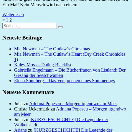
Ein Mal! Kein Mensch wird nach einem
Weiterlesen
Seitennummerierung
Vorherige
«
1
2
Suchen
Beiträge
der
Suchen
nach:
Beiträge
Neueste Beiträge
Mia Newman – The Outlaw´s Christmas
Mia Newman – The Outlaw´s Heart (Dry Creek Chronicles
1)
Kaley Moss – Dating Blacklist
Gabriella Engelmann – Die Bücherfrauen von Listland: Der
Gesang der Seeschwalben
Elena Sonnberg – Das Versprechen eines Sommertags
Neueste Kommentare
Julia
zu
Adriana Popescu – Morgen irgendwo am Meer
Christa Uckermark
zu
Adriana Popescu – Morgen irgendwo
am Meer
Julia
zu
[KURZGESCHICHTE] Die Legende der
Wolkenstadt
Ariane
zu
[KURZGESCHICHTE] Die Legende der