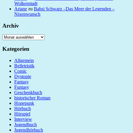
Wolkenstadt
Ariane
zu
Babsi Schwarz –Das Meer der Legenden –
Nixenwunsch
Archiv
Archiv
Kategorien
Allgemein
Belletristik
Comic
Dystopie
Fantasy
Funtasy
Geschenkbuch
historischer Roman
Hopepunk
Hörbuch
Hörspiel
Interview
Jugendbuch
Jugendhörbuch