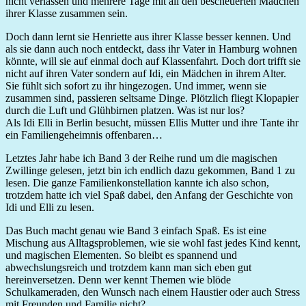
nicht verlassen und mehrere Tage mit all den bescheuerten Mädchen
ihrer Klasse zusammen sein.
Doch dann lernt sie Henriette aus ihrer Klasse besser kennen. Und
als sie dann auch noch entdeckt, dass ihr Vater in Hamburg wohnen
könnte, will sie auf einmal doch auf Klassenfahrt. Doch dort trifft sie
nicht auf ihren Vater sondern auf Idi, ein Mädchen in ihrem Alter.
Sie fühlt sich sofort zu ihr hingezogen. Und immer, wenn sie
zusammen sind, passieren seltsame Dinge. Plötzlich fliegt Klopapier
durch die Luft und Glühbirnen platzen. Was ist nur los?
Als Idi Elli in Berlin besucht, müssen Ellis Mutter und ihre Tante ihr
ein Familiengeheimnis offenbaren…
Letztes Jahr habe ich Band 3 der Reihe rund um die magischen
Zwillinge gelesen, jetzt bin ich endlich dazu gekommen, Band 1 zu
lesen. Die ganze Familienkonstellation kannte ich also schon,
trotzdem hatte ich viel Spaß dabei, den Anfang der Geschichte von
Idi und Elli zu lesen.
Das Buch macht genau wie Band 3 einfach Spaß. Es ist eine
Mischung aus Alltagsproblemen, wie sie wohl fast jedes Kind kennt,
und magischen Elementen. So bleibt es spannend und
abwechslungsreich und trotzdem kann man sich eben gut
hereinversetzen. Denn wer kennt Themen wie blöde
Schulkameraden, den Wunsch nach einem Haustier oder auch Stress
mit Freunden und Familie nicht?