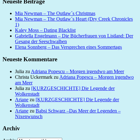
Neueste Beiträge
Mia Newman – The Outlaw´s Christmas
Mia Newman – The Outlaw´s Heart (Dry Creek Chronicles
1)
Kaley Moss – Dating Blacklist
Gabriella Engelmann – Die Bücherfrauen von Listland: Der
Gesang der Seeschwalben
Elena Sonnberg – Das Versprechen eines Sommertags
Neueste Kommentare
Julia
zu
Adriana Popescu – Morgen irgendwo am Meer
Christa Uckermark
zu
Adriana Popescu – Morgen irgendwo
am Meer
Julia
zu
[KURZGESCHICHTE] Die Legende der
Wolkenstadt
Ariane
zu
[KURZGESCHICHTE] Die Legende der
Wolkenstadt
Ariane
zu
Babsi Schwarz –Das Meer der Legenden –
Nixenwunsch
Archiv