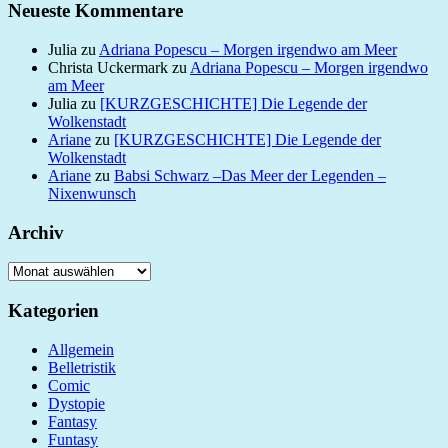
Neueste Kommentare
Julia
zu
Adriana Popescu – Morgen irgendwo am Meer
Christa Uckermark
zu
Adriana Popescu – Morgen irgendwo
am Meer
Julia
zu
[KURZGESCHICHTE] Die Legende der
Wolkenstadt
Ariane
zu
[KURZGESCHICHTE] Die Legende der
Wolkenstadt
Ariane
zu
Babsi Schwarz –Das Meer der Legenden –
Nixenwunsch
Archiv
Archiv
Kategorien
Allgemein
Belletristik
Comic
Dystopie
Fantasy
Funtasy