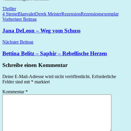
Thriller
4 Sterne
Blanvalet
Derek Meister
Rezension
Rezensionsexemplar
Beitragsnavigation
Vorheriger Beitrag
Jana DeLeon – Weg vom Schuss
Nächster Beitrag
Bettina Belitz – Saphir – Rebellische Herzen
Schreibe einen Kommentar
Deine E-Mail-Adresse wird nicht veröffentlicht.
Erforderliche
Felder sind mit
*
markiert
Kommentar
*