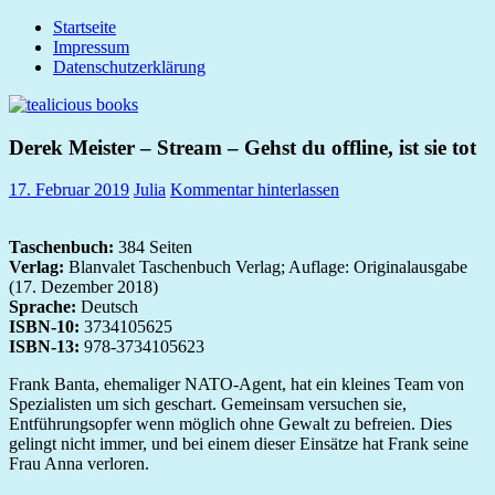
Zum
Startseite
tealicious
Inhalt
Impressum
books
springen
Datenschutzerklärung
Derek Meister – Stream – Gehst du offline, ist sie tot
17. Februar 2019
Julia
Kommentar hinterlassen
Taschenbuch:
384 Seiten
Verlag:
Blanvalet Taschenbuch Verlag; Auflage: Originalausgabe
(17. Dezember 2018)
Sprache:
Deutsch
ISBN-10:
3734105625
ISBN-13:
978-3734105623
Frank Banta, ehemaliger NATO-Agent, hat ein kleines Team von
Spezialisten um sich geschart. Gemeinsam versuchen sie,
Entführungsopfer wenn möglich ohne Gewalt zu befreien. Dies
gelingt nicht immer, und bei einem dieser Einsätze hat Frank seine
Frau Anna verloren.