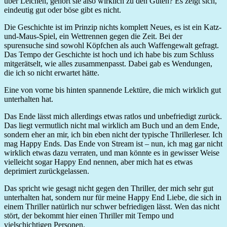
über Leichen, gehört sie also wirklich zu den Guten? Es zeigt sich,
eindeutig gut oder böse gibt es nicht.
Die Geschichte ist im Prinzip nichts komplett Neues, es ist ein Katz-
und-Maus-Spiel, ein Wettrennen gegen die Zeit. Bei der
spurensuche sind sowohl Köpfchen als auch Waffengewalt gefragt.
Das Tempo der Geschichte ist hoch und ich habe bis zum Schluss
mitgerätselt, wie alles zusammenpasst. Dabei gab es Wendungen,
die ich so nicht erwartet hätte.
Eine von vorne bis hinten spannende Lektüre, die mich wirklich gut
unterhalten hat.
Das Ende lässt mich allerdings etwas ratlos und unbefriedigt zurück.
Das liegt vermutlich nicht mal wirklich am Buch und an dem Ende,
sondern eher an mir, ich bin eben nicht der typische Thrillerleser. Ich
mag Happy Ends. Das Ende von Stream ist – nun, ich mag gar nicht
wirklich etwas dazu verraten, und man könnte es in gewisser Weise
vielleicht sogar Happy End nennen, aber mich hat es etwas
deprimiert zurückgelassen.
Das spricht wie gesagt nicht gegen den Thriller, der mich sehr gut
unterhalten hat, sondern nur für meine Happy End Liebe, die sich in
einem Thriller natürlich nur schwer befriedigen lässt. Wen das nicht
stört, der bekommt hier einen Thriller mit Tempo und
vielschichtigen Personen.