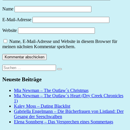
Name
E-Mail-Adresse
Website
Name, E-Mail-Adresse und Website in diesem Browser für
meinen nächsten Kommentar speichern.
Suchen
Suchen
nach:
Neueste Beiträge
Mia Newman – The Outlaw´s Christmas
Mia Newman – The Outlaw´s Heart (Dry Creek Chronicles
1)
Kaley Moss – Dating Blacklist
Gabriella Engelmann – Die Bücherfrauen von Listland: Der
Gesang der Seeschwalben
Elena Sonnberg – Das Versprechen eines Sommertags