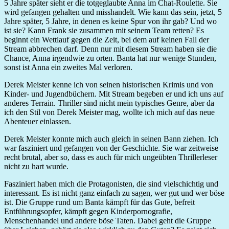
5 Jahre später sieht er die totgeglaubte Anna im Chat-Roulette. Sie
wird gefangen gehalten und misshandelt. Wie kann das sein, jetzt, 5
Jahre später, 5 Jahre, in denen es keine Spur von ihr gab? Und wo
ist sie? Kann Frank sie zusammen mit seinem Team retten? Es
beginnt ein Wettlauf gegen die Zeit, bei dem auf keinen Fall der
Stream abbrechen darf. Denn nur mit diesem Stream haben sie die
Chance, Anna irgendwie zu orten. Banta hat nur wenige Stunden,
sonst ist Anna ein zweites Mal verloren.
Derek Meister kenne ich von seinen historischen Krimis und von
Kinder- und Jugendbüchern. Mit Stream begeben er und ich uns auf
anderes Terrain. Thriller sind nicht mein typisches Genre, aber da
ich den Stil von Derek Meister mag, wollte ich mich auf das neue
Abenteuer einlassen.
Derek Meister konnte mich auch gleich in seinen Bann ziehen. Ich
war fasziniert und gefangen von der Geschichte. Sie war zeitweise
recht brutal, aber so, dass es auch für mich ungeübten Thrillerleser
nicht zu hart wurde.
Fasziniert haben mich die Protagonisten, die sind vielschichtig und
interessant. Es ist nicht ganz einfach zu sagen, wer gut und wer böse
ist. Die Gruppe rund um Banta kämpft für das Gute, befreit
Entführungsopfer, kämpft gegen Kinderpornografie,
Menschenhandel und andere böse Taten. Dabei geht die Gruppe