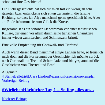
schon auf ihre Geschichte!
Die Liebesgeschichte hat sich für mich fast ein wenig zu sehr
gezogen bzw. entwickelte sich etwas zu lange in die falsche
Richtung, so dass ich Alys manchmal gerne geschüttelt hätte. Aber
am Ende bekommt sie zum Glück die Kurve.
Insgesamt ist es ein schöner Liebesroman vor einer fantastischen
Kulisse, der einen vor allem durch seine tierischen Charaktere
immer wieder zum Lachen und Schmunzeln bringt.
Eine volle Empfehlung für Cornwall- und Tierfans!
Auch wenn dieser Band manchmal einige Längen hatte, so freue ich
mich doch auf die Fortsetzung der Geschichte. Ich möchte zurück
nach Cornwall mit Tee und Schokolade, und bin gespannt auf die
Geschichten von Chesten und Bree!
Allgemein
4 Sterne
Belletristik
Cara Lindon
Rezension
Rezensionsexemplar
Beitragsnavigation
Vorheriger Beitrag
#WirliebenHörbücher Tag 1 – So fing alles an…
Nächster Beitrag