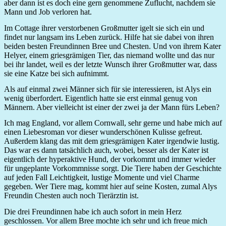
aber dann ist es doch eine gern genommene Zuflucht, nachdem sie
Mann und Job verloren hat.
Im Cottage ihrer verstorbenen Großmutter igelt sie sich ein und
findet nur langsam ins Leben zurück. Hilfe hat sie dabei von ihren
beiden besten Freundinnen Bree und Chesten. Und von ihrem Kater
Helyer, einem griesgrämigen Tier, das niemand wollte und das nur
bei ihr landet, weil es der letzte Wunsch ihrer Großmutter war, dass
sie eine Katze bei sich aufnimmt.
Als auf einmal zwei Männer sich für sie interessieren, ist Alys ein
wenig überfordert. Eigentlich hatte sie erst einmal genug von
Männern. Aber vielleicht ist einer der zwei ja der Mann fürs Leben?
Ich mag England, vor allem Cornwall, sehr gerne und habe mich auf
einen Liebesroman vor dieser wunderschönen Kulisse gefreut.
Außerdem klang das mit dem griesgrämigen Kater irgendwie lustig.
Das war es dann tatsächlich auch, wobei, besser als der Kater ist
eigentlich der hyperaktive Hund, der vorkommt und immer wieder
für ungeplante Vorkommnisse sorgt. Die Tiere haben der Geschichte
auf jeden Fall Leichtigkeit, lustige Momente und viel Charme
gegeben. Wer Tiere mag, kommt hier auf seine Kosten, zumal Alys
Freundin Chesten auch noch Tierärztin ist.
Die drei Freundinnen habe ich auch sofort in mein Herz
geschlossen. Vor allem Bree mochte ich sehr und ich freue mich