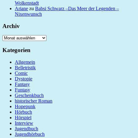
Wolkenstadt
Ariane
zu
Babsi Schwarz –Das Meer der Legenden –
Nixenwunsch
Archiv
Archiv
Kategorien
Allgemein
Belletristik
Comic
Dystopie
Fantasy
Funtasy
Geschenkbuch
historischer Roman
Hopepunk
Hörbuch
Hörspiel
Interview
Jugendbuch
Jugendhörbuch