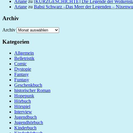
Ariane
zu
[KURZGESCHICHTE] Die Legende der Wolkensta
Ariane
zu
Babsi Schwarz –Das Meer der Legenden – Nixenw
Archiv
Archiv
Kategorien
Allgemein
Belletristik
Comic
Dystopie
Fantasy
Funtasy
Geschenkbuch
historischer Roman
Hopepunk
Hörbuch
Hörspiel
Interview
Jugendbuch
Jugendhörbuch
Kinderbuch