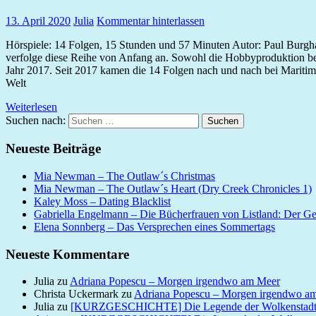
13. April 2020
Julia
Kommentar hinterlassen
Hörspiele: 14 Folgen, 15 Stunden und 57 Minuten Autor: Paul Burghar
verfolge diese Reihe von Anfang an. Sowohl die Hobbyproduktion bei H
Jahr 2017. Seit 2017 kamen die 14 Folgen nach und nach bei Maritim 
Welt
Weiterlesen
Suchen nach:
Suchen
Neueste Beiträge
Mia Newman – The Outlaw´s Christmas
Mia Newman – The Outlaw´s Heart (Dry Creek Chronicles 1)
Kaley Moss – Dating Blacklist
Gabriella Engelmann – Die Bücherfrauen von Listland: Der G
Elena Sonnberg – Das Versprechen eines Sommertags
Neueste Kommentare
Julia
zu
Adriana Popescu – Morgen irgendwo am Meer
Christa Uckermark
zu
Adriana Popescu – Morgen irgendwo a
Julia
zu
[KURZGESCHICHTE] Die Legende der Wolkenstad