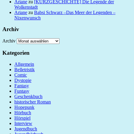
Ariane
zu
[KURZGESCHICHTE] Die Legende der
Wolkenstadt
Ariane
zu
Babsi Schwarz –Das Meer der Legenden –
Nixenwunsch
Archiv
Archiv
Kategorien
Allgemein
Belletristik
Comic
Dystopie
Fantasy
Funtasy
Geschenkbuch
historischer Roman
Hopepunk
Hörbuch
Hörspiel
Interview
Jugendbuch