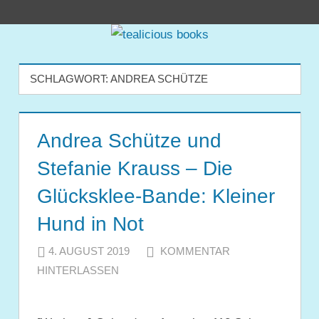
Zum
tealicious
Inhalt
springen
books
SCHLAGWORT:
ANDREA SCHÜTZE
Andrea Schütze und
Stefanie Krauss – Die
Glücksklee-Bande: Kleiner
Hund in Not
4. AUGUST 2019
JULIA
KOMMENTAR
HINTERLASSEN