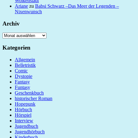
Wolkenstadt
Ariane
zu
Babsi Schwarz –Das Meer der Legenden –
Nixenwunsch
Archiv
Archiv
Kategorien
Allgemein
Belletristik
Comic
Dystopie
Fantasy
Funtasy
Geschenkbuch
historischer Roman
Hopepunk
Hörbuch
Hörspiel
Interview
Jugendbuch
Jugendhörbuch
Kinderbuch