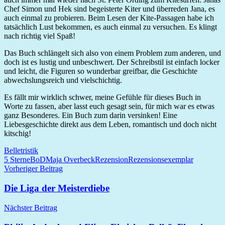
Chef Simon und Hek sind begeisterte Kiter und überreden Jana, es
auch einmal zu probieren. Beim Lesen der Kite-Passagen habe ich
tatsächlich Lust bekommen, es auch einmal zu versuchen. Es klingt
nach richtig viel Spaß!
Das Buch schlängelt sich also von einem Problem zum anderen, und
doch ist es lustig und unbeschwert. Der Schreibstil ist einfach locker
und leicht, die Figuren so wunderbar greifbar, die Geschichte
abwechslungsreich und vielschichtig.
Es fällt mir wirklich schwer, meine Gefühle für dieses Buch in
Worte zu fassen, aber lasst euch gesagt sein, für mich war es etwas
ganz Besonderes. Ein Buch zum darin versinken! Eine
Liebesgeschichte direkt aus dem Leben, romantisch und doch nicht
kitschig!
Belletristik
5 Sterne
BoD
Maja Overbeck
Rezension
Rezensionsexemplar
Beitragsnavigation
Vorheriger Beitrag
Die Liga der Meisterdiebe
Nächster Beitrag