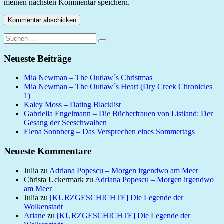
meinen nächsten Kommentar speichern.
Suchen
Suchen
nach:
Neueste Beiträge
Mia Newman – The Outlaw´s Christmas
Mia Newman – The Outlaw´s Heart (Dry Creek Chronicles
1)
Kaley Moss – Dating Blacklist
Gabriella Engelmann – Die Bücherfrauen von Listland: Der
Gesang der Seeschwalben
Elena Sonnberg – Das Versprechen eines Sommertags
Neueste Kommentare
Julia
zu
Adriana Popescu – Morgen irgendwo am Meer
Christa Uckermark
zu
Adriana Popescu – Morgen irgendwo
am Meer
Julia
zu
[KURZGESCHICHTE] Die Legende der
Wolkenstadt
Ariane
zu
[KURZGESCHICHTE] Die Legende der