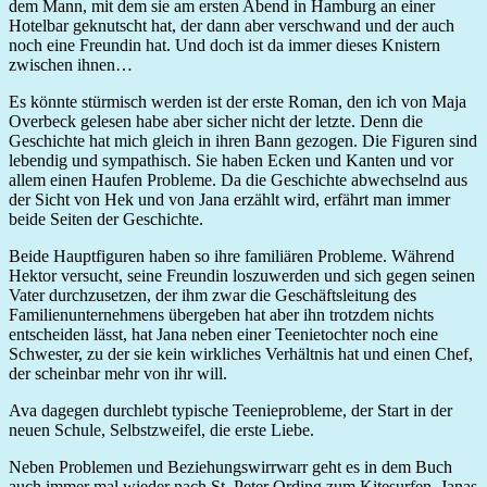
dem Mann, mit dem sie am ersten Abend in Hamburg an einer
Hotelbar geknutscht hat, der dann aber verschwand und der auch
noch eine Freundin hat. Und doch ist da immer dieses Knistern
zwischen ihnen…
Es könnte stürmisch werden ist der erste Roman, den ich von Maja
Overbeck gelesen habe aber sicher nicht der letzte. Denn die
Geschichte hat mich gleich in ihren Bann gezogen. Die Figuren sind
lebendig und sympathisch. Sie haben Ecken und Kanten und vor
allem einen Haufen Probleme. Da die Geschichte abwechselnd aus
der Sicht von Hek und von Jana erzählt wird, erfährt man immer
beide Seiten der Geschichte.
Beide Hauptfiguren haben so ihre familiären Probleme. Während
Hektor versucht, seine Freundin loszuwerden und sich gegen seinen
Vater durchzusetzen, der ihm zwar die Geschäftsleitung des
Familienunternehmens übergeben hat aber ihn trotzdem nichts
entscheiden lässt, hat Jana neben einer Teenietochter noch eine
Schwester, zu der sie kein wirkliches Verhältnis hat und einen Chef,
der scheinbar mehr von ihr will.
Ava dagegen durchlebt typische Teenieprobleme, der Start in der
neuen Schule, Selbstzweifel, die erste Liebe.
Neben Problemen und Beziehungswirrwarr geht es in dem Buch
auch immer mal wieder nach St. Peter Ording zum Kitesurfen. Janas