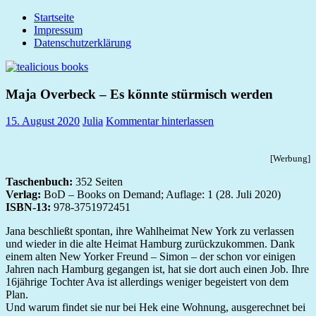
Zum
Startseite
tealicious
Inhalt
Impressum
books
springen
Datenschutzerklärung
Maja Overbeck – Es könnte stürmisch werden
15. August 2020
Julia
Kommentar hinterlassen
[Werbung]
Taschenbuch:
352 Seiten
Verlag:
BoD – Books on Demand; Auflage: 1 (28. Juli 2020)
ISBN-13:
978-3751972451
Jana beschließt spontan, ihre Wahlheimat New York zu verlassen
und wieder in die alte Heimat Hamburg zurückzukommen. Dank
einem alten New Yorker Freund – Simon – der schon vor einigen
Jahren nach Hamburg gegangen ist, hat sie dort auch einen Job. Ihre
16jährige Tochter Ava ist allerdings weniger begeistert von dem
Plan.
Und warum findet sie nur bei Hek eine Wohnung, ausgerechnet bei