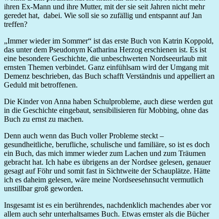
ihren Ex-Mann und ihre Mutter, mit der sie seit Jahren nicht mehr
geredet hat,
dabei. Wie soll sie so zufällig und entspannt auf Jan
treffen?
„Immer wieder im Sommer“ ist das erste Buch von Katrin Koppold,
das unter dem Pseudonym Katharina Herzog erschienen ist. Es ist
eine besondere Geschichte, die unbeschwerten Nordseeurlaub mit
ernsten Themen verbindet. Ganz einfühlsam wird der Umgang mit
Demenz beschrieben, das Buch schafft Verständnis und appelliert an
Geduld mit betroffenen.
Die Kinder von Anna haben Schulprobleme, auch diese werden gut
in die Geschichte eingebaut, sensibilisieren für Mobbing, ohne das
Buch zu ernst zu machen.
Denn auch wenn das Buch voller Probleme steckt –
gesundheitliche, berufliche, schulische und familiäre, so ist es doch
ein Buch, das mich immer wieder zum Lachen und zum Träumen
gebracht hat. Ich habe es übrigens an der Nordsee gelesen, genauer
gesagt auf Föhr und somit fast in Sichtweite der Schauplätze. Hätte
ich es daheim gelesen, wäre meine Nordseesehnsucht vermutlich
unstillbar groß geworden.
Insgesamt ist es ein berührendes, nachdenklich machendes aber vor
allem auch sehr unterhaltsames Buch. Etwas ernster als die Bücher