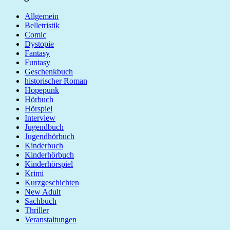
Allgemein
Belletristik
Comic
Dystopie
Fantasy
Funtasy
Geschenkbuch
historischer Roman
Hopepunk
Hörbuch
Hörspiel
Interview
Jugendbuch
Jugendhörbuch
Kinderbuch
Kinderhörbuch
Kinderhörspiel
Krimi
Kurzgeschichten
New Adult
Sachbuch
Thriller
Veranstaltungen