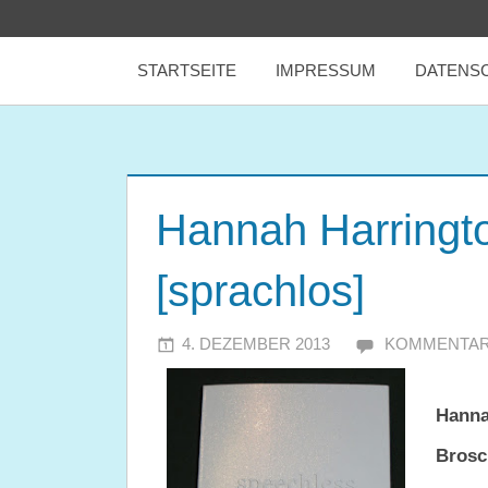
Zum
tealicious
Inhalt
STARTSEITE
IMPRESSUM
DATENS
springen
books
Hannah Harringt
[sprachlos]
4. DEZEMBER 2013
JULIA
KOMMENTAR
Hanna
Brosc