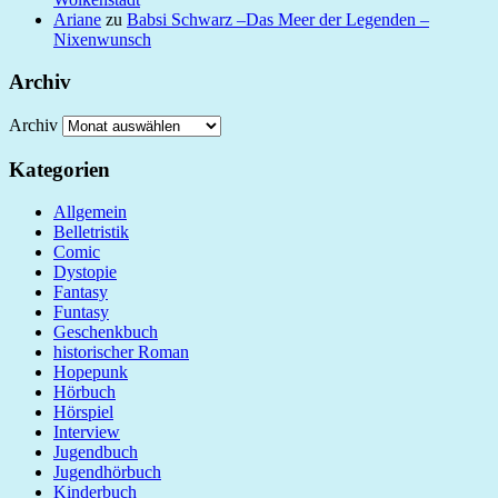
Ariane
zu
Babsi Schwarz –Das Meer der Legenden –
Nixenwunsch
Archiv
Archiv
Kategorien
Allgemein
Belletristik
Comic
Dystopie
Fantasy
Funtasy
Geschenkbuch
historischer Roman
Hopepunk
Hörbuch
Hörspiel
Interview
Jugendbuch
Jugendhörbuch
Kinderbuch