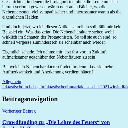
Geschichten, in denen die Protagonisten ohne die Leute um sich
herum verloren gewesen wären oder auch Bücher, wo die
Nebenpersonen viel sympathischer und interessanter waren als die
eigentlichen Helden.
Und doch, jetzt, wo ich diesen Artikel schreiben soll, fällt mir kein
Beispiel ein. Was das zeigt: Die Nebencharaktere stehen wohl
wirklich im Schatten der Protagonisten. So toll sie auch sind, so
schnell vergesse zumindest ich sie scheinbar auch wieder.
Eigentlich schade. Ich nehme mir jetzt fest vor, in Zukunft
aufmerksamer gegenüber den Nebenfiguren zu sein!
Bei welchen Nebencharakteren findet ihr denn, dass sie mehr
Aufmerksamkeit und Anerkennng verdient hätten?
Allgemein
faktastischdurchdasjahr
faktastischerjanuar
faktastisches2021
wirsindfak
Beitragsnavigation
Vorheriger Beitrag
Crowdfunding zu „Die Lehre des Feuers“ von