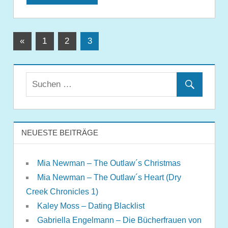
Seitennummerierung
Vorherige
«
1
2
3
Beiträge
der
Beiträge
NEUESTE BEITRÄGE
Mia Newman – The Outlaw´s Christmas
Mia Newman – The Outlaw´s Heart (Dry
Creek Chronicles 1)
Kaley Moss – Dating Blacklist
Gabriella Engelmann – Die Bücherfrauen von