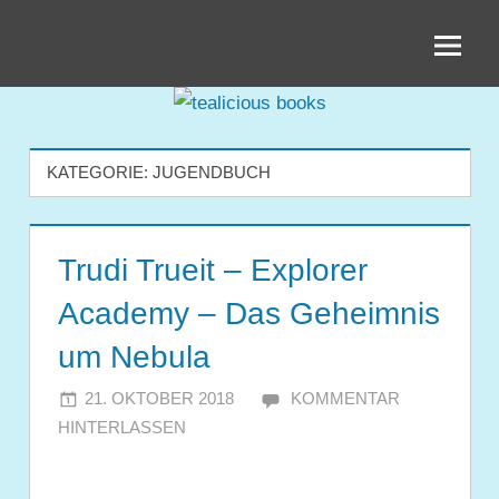
Zum
tealicious
Inhalt
springen
books
KATEGORIE:
JUGENDBUCH
Trudi Trueit – Explorer
Academy – Das Geheimnis
um Nebula
21. OKTOBER 2018
JULIA
KOMMENTAR
HINTERLASSEN