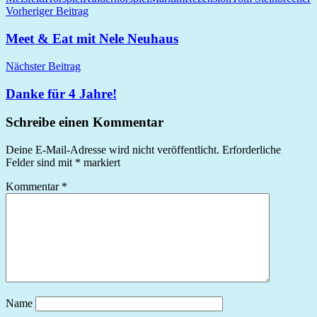
Beitragsnavigation
Vorheriger Beitrag
Meet & Eat mit Nele Neuhaus
Nächster Beitrag
Danke für 4 Jahre!
Schreibe einen Kommentar
Deine E-Mail-Adresse wird nicht veröffentlicht.
Erforderliche
Felder sind mit
*
markiert
Kommentar
*
Name