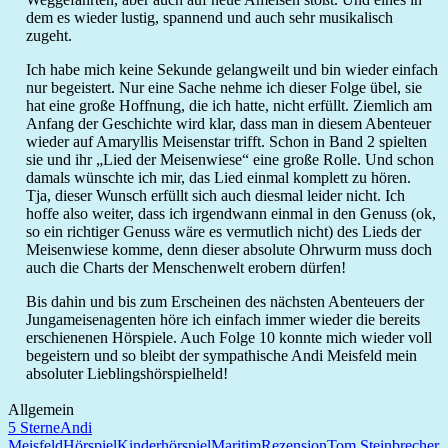
dem es wieder lustig, spannend und auch sehr musikalisch
zugeht.
Ich habe mich keine Sekunde gelangweilt und bin wieder einfach
nur begeistert. Nur eine Sache nehme ich dieser Folge übel, sie
hat eine große Hoffnung, die ich hatte, nicht erfüllt. Ziemlich am
Anfang der Geschichte wird klar, dass man in diesem Abenteuer
wieder auf Amaryllis Meisenstar trifft. Schon in Band 2 spielten
sie und ihr „Lied der Meisenwiese“ eine große Rolle. Und schon
damals wünschte ich mir, das Lied einmal komplett zu hören.
Tja, dieser Wunsch erfüllt sich auch diesmal leider nicht. Ich
hoffe also weiter, dass ich irgendwann einmal in den Genuss (ok,
so ein richtiger Genuss wäre es vermutlich nicht) des Lieds der
Meisenwiese komme, denn dieser absolute Ohrwurm muss doch
auch die Charts der Menschenwelt erobern dürfen!
Bis dahin und bis zum Erscheinen des nächsten Abenteuers der
Jungameisenagenten höre ich einfach immer wieder die bereits
erschienenen Hörspiele. Auch Folge 10 konnte mich wieder voll
begeistern und so bleibt der sympathische Andi Meisfeld mein
absoluter Lieblingshörspielheld!
Allgemein
5 Sterne
Andi
Meisfeld
Hörspiel
Kinderhörspiel
Maritim
Rezension
Tom Steinbrecher