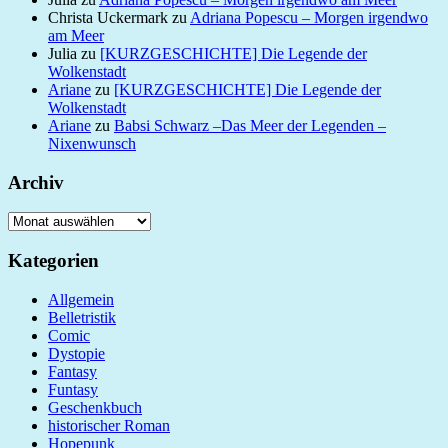
Christa Uckermark
zu
Adriana Popescu – Morgen irgendwo
am Meer
Julia
zu
[KURZGESCHICHTE] Die Legende der
Wolkenstadt
Ariane
zu
[KURZGESCHICHTE] Die Legende der
Wolkenstadt
Ariane
zu
Babsi Schwarz –Das Meer der Legenden –
Nixenwunsch
Archiv
Archiv
Kategorien
Allgemein
Belletristik
Comic
Dystopie
Fantasy
Funtasy
Geschenkbuch
historischer Roman
Hopepunk