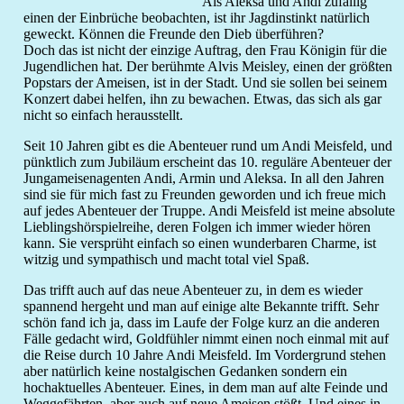
Als Aleksa und Andi zufällig
einen der Einbrüche beobachten, ist ihr Jagdinstinkt natürlich
geweckt. Können die Freunde den Dieb überführen?
Doch das ist nicht der einzige Auftrag, den Frau Königin für die
Jugendlichen hat. Der berühmte Alvis Meisley, einen der größten
Popstars der Ameisen, ist in der Stadt. Und sie sollen bei seinem
Konzert dabei helfen, ihn zu bewachen. Etwas, das sich als gar
nicht so einfach herausstellt.
Seit 10 Jahren gibt es die Abenteuer rund um Andi Meisfeld, und
pünktlich zum Jubiläum erscheint das 10. reguläre Abenteuer der
Jungameisenagenten Andi, Armin und Aleksa. In all den Jahren
sind sie für mich fast zu Freunden geworden und ich freue mich
auf jedes Abenteuer der Truppe. Andi Meisfeld ist meine absolute
Lieblingshörspielreihe, deren Folgen ich immer wieder hören
kann. Sie versprüht einfach so einen wunderbaren Charme, ist
witzig und sympathisch und macht total viel Spaß.
Das trifft auch auf das neue Abenteuer zu, in dem es wieder
spannend hergeht und man auf einige alte Bekannte trifft. Sehr
schön fand ich ja, dass im Laufe der Folge kurz an die anderen
Fälle gedacht wird, Goldfühler nimmt einen noch einmal mit auf
die Reise durch 10 Jahre Andi Meisfeld. Im Vordergrund stehen
aber natürlich keine nostalgischen Gedanken sondern ein
hochaktuelles Abenteuer. Eines, in dem man auf alte Feinde und
Weggefährten, aber auch auf neue Ameisen stößt. Und eines in