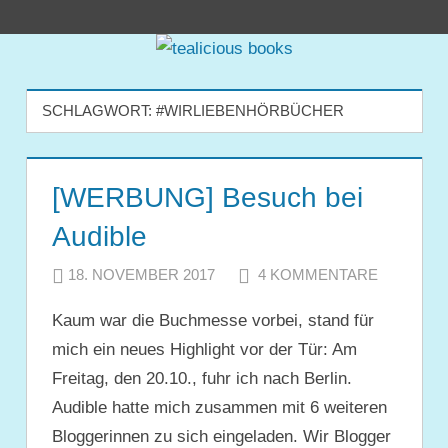
Zum
tealicious
Inhalt
springen
books
SCHLAGWORT:
#WIRLIEBENHÖRBÜCHER
[WERBUNG] Besuch bei
Audible
18. NOVEMBER 2017
JULIA
4 KOMMENTARE
Kaum war die Buchmesse vorbei, stand für
mich ein neues Highlight vor der Tür: Am
Freitag, den 20.10., fuhr ich nach Berlin.
Audible hatte mich zusammen mit 6 weiteren
Bloggerinnen zu sich eingeladen. Wir Blogger