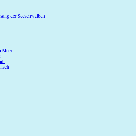
esang der Seeschwalben
m Meer
t
dt
unsch