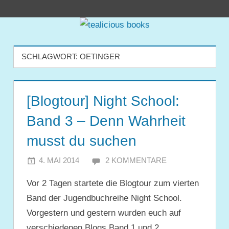
Zum
tealicious
Inhalt
springen
books
SCHLAGWORT:
OETINGER
[Blogtour] Night School:
Band 3 – Denn Wahrheit
musst du suchen
4. MAI 2014
JULIA
2 KOMMENTARE
Vor 2 Tagen startete die Blogtour zum vierten
Band der Jugendbuchreihe Night School.
Vorgestern und gestern wurden euch auf
verschiedenen Blogs Band 1 und 2