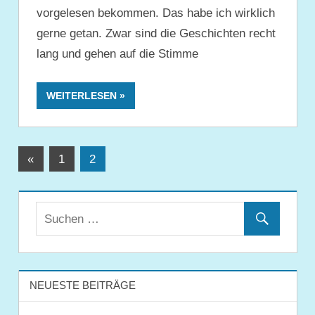
vorgelesen bekommen. Das habe ich wirklich
gerne getan. Zwar sind die Geschichten recht
lang und gehen auf die Stimme
WEITERLESEN
Seitennummerierung
Vorherige
«
1
2
Beiträge
der
Beiträge
NEUESTE BEITRÄGE