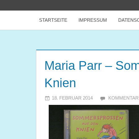
Zum
tealicious
Inhalt
STARTSEITE
IMPRESSUM
DATENS
springen
books
Maria Parr – So
Knien
18. FEBRUAR 2014
JULIA
KOMMENTAR 