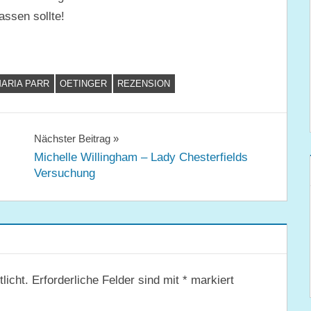
assen sollte!
ARIA PARR
OETINGER
REZENSION
Nächster Beitrag
Michelle Willingham – Lady Chesterfields
Versuchung
licht.
Erforderliche Felder sind mit
*
markiert