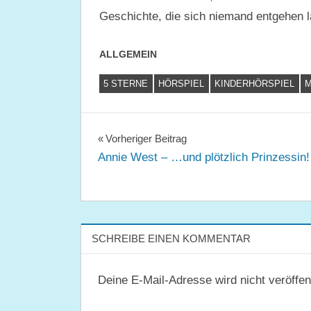
Geschichte, die sich niemand entgehen l
ALLGEMEIN
5 STERNE
HÖRSPIEL
KINDERHÖRSPIEL
M
Beitragsnavigation
Vorheriger Beitrag
Annie West – …und plötzlich Prinzessin!
SCHREIBE EINEN KOMMENTAR
Deine E-Mail-Adresse wird nicht veröffent