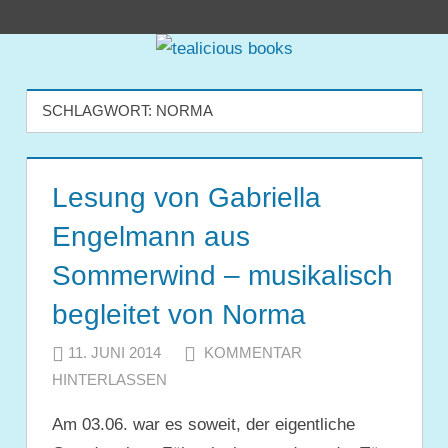
Zum
tealicious
Inhalt
springen
books
SCHLAGWORT:
NORMA
Lesung von Gabriella
Engelmann aus
Sommerwind – musikalisch
begleitet von Norma
11. JUNI 2014
JULIA
KOMMENTAR
HINTERLASSEN
Am 03.06. war es soweit, der eigentliche