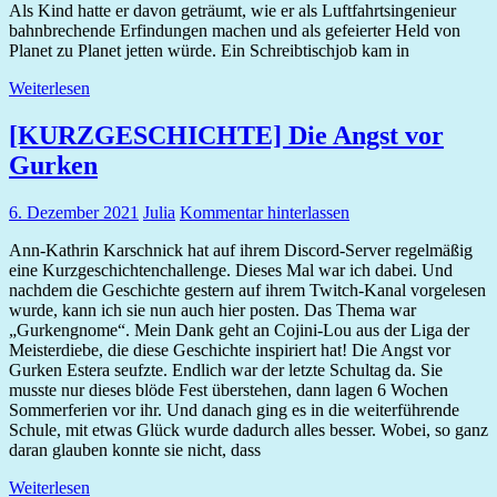
Als Kind hatte er davon geträumt, wie er als Luftfahrtsingenieur
bahnbrechende Erfindungen machen und als gefeierter Held von
Planet zu Planet jetten würde. Ein Schreibtischjob kam in
Weiterlesen
[KURZGESCHICHTE] Die Angst vor
Gurken
6. Dezember 2021
Julia
Kommentar hinterlassen
Ann-Kathrin Karschnick hat auf ihrem Discord-Server regelmäßig
eine Kurzgeschichtenchallenge. Dieses Mal war ich dabei. Und
nachdem die Geschichte gestern auf ihrem Twitch-Kanal vorgelesen
wurde, kann ich sie nun auch hier posten. Das Thema war
„Gurkengnome“. Mein Dank geht an Cojini-Lou aus der Liga der
Meisterdiebe, die diese Geschichte inspiriert hat! Die Angst vor
Gurken Estera seufzte. Endlich war der letzte Schultag da. Sie
musste nur dieses blöde Fest überstehen, dann lagen 6 Wochen
Sommerferien vor ihr. Und danach ging es in die weiterführende
Schule, mit etwas Glück wurde dadurch alles besser. Wobei, so ganz
daran glauben konnte sie nicht, dass
Weiterlesen