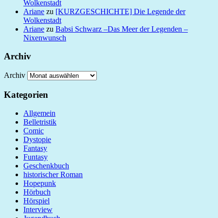
Wolkenstadt
Ariane
zu
[KURZGESCHICHTE] Die Legende der
Wolkenstadt
Ariane
zu
Babsi Schwarz –Das Meer der Legenden –
Nixenwunsch
Archiv
Archiv
Kategorien
Allgemein
Belletristik
Comic
Dystopie
Fantasy
Funtasy
Geschenkbuch
historischer Roman
Hopepunk
Hörbuch
Hörspiel
Interview