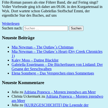
Föhr-Roman passen als eine Föhrer Band, die auf Fering singt?
Voller Vorfreude ging ich daher am 09.06. in den Kurgartensaal in
Wyk. Dort wartete schon Gabriellas Stoffschaf Emmi, der
eigentliche Star des Buches, auf uns
Weiterlesen
Suchen nach:
Suchen
Neueste Beiträge
Mia Newman – The Outlaw´s Christmas
Mia Newman – The Outlaw´s Heart (Dry Creek Chronicles
1)
Kaley Moss – Dating Blacklist
Gabriella Engelmann – Die Bücherfrauen von Listland: Der
Gesang der Seeschwalben
Elena Sonnberg – Das Versprechen eines Sommertags
Neueste Kommentare
Julia
zu
Adriana Popescu – Morgen irgendwo am Meer
Christa Uckermark
zu
Adriana Popescu – Morgen irgendwo
am Meer
Julia
zu
[KURZGESCHICHTE] Die Legende der