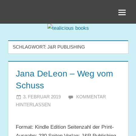
Zum
tealicious
Inhalt
springen
books
SCHLAGWORT:
J&R PUBLISHING
Jana DeLeon – Weg vom
Schuss
3. FEBRUAR 2019
JULIA
KOMMENTAR
HINTERLASSEN
Format: Kindle Edition Seitenzahl der Print-
Ausgabe: 230 Seiten Verlag: J&R Publishing