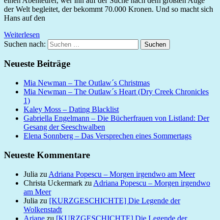
einen Abenteurer, wer ihn auf der Suche nach dem größten Auge
der Welt begleitet, der bekommt 70.000 Kronen. Und so macht sich
Hans auf den
Weiterlesen
Suchen nach:
Suchen
Neueste Beiträge
Mia Newman – The Outlaw´s Christmas
Mia Newman – The Outlaw´s Heart (Dry Creek Chronicles
1)
Kaley Moss – Dating Blacklist
Gabriella Engelmann – Die Bücherfrauen von Listland: Der
Gesang der Seeschwalben
Elena Sonnberg – Das Versprechen eines Sommertags
Neueste Kommentare
Julia
zu
Adriana Popescu – Morgen irgendwo am Meer
Christa Uckermark
zu
Adriana Popescu – Morgen irgendwo
am Meer
Julia
zu
[KURZGESCHICHTE] Die Legende der
Wolkenstadt
Ariane
zu
[KURZGESCHICHTE] Die Legende der