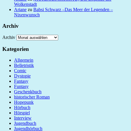
Wolkenstadt
Ariane
zu
Babsi Schwarz –Das Meer der Legenden –
Nixenwunsch
Archiv
Archiv
Kategorien
Allgemein
Belletristik
Comic
Dystopie
Fantasy
Funtasy
Geschenkbuch
historischer Roman
Hopepunk
Hörbuch
Hörspiel
Interview
Jugendbuch
Jugendhörbuch