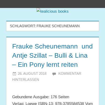
Zum
tealicious
Inhalt
springen
books
SCHLAGWORT:
FRAUKE SCHEUNEMANN
Frauke Scheunemann und
Antje Szillat – Bulli & Lina
– Ein Pony lernt reiten
26. AUGUST 2018
JULIA
KOMMENTAR
HINTERLASSEN
Gebundene Ausgabe: 176 Seiten
Verlag: Loewe ISBN-13: 978-3785584538 Vom