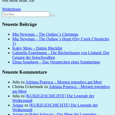
von Berte Bratt. Als
Weiterlesen
Suchen
Suchen
nach:
Neueste Beiträge
Mia Newman – The Outlaw´s Christmas
Mia Newman – The Outlaw´s Heart (Dry Creek Chronicles
1)
Kaley Moss – Dating Blacklist
Gabriella Engelmann – Die Bücherfrauen von Listland: Der
Gesang der Seeschwalben
Elena Sonnberg – Das Versprechen eines Sommertags
Neueste Kommentare
Julia
zu
Adriana Popescu – Morgen irgendwo am Meer
Christa Uckermark
zu
Adriana Popescu – Morgen irgendwo
am Meer
Julia
zu
[KURZGESCHICHTE] Die Legende der
Wolkenstadt
Ariane
zu
[KURZGESCHICHTE] Die Legende der
Wolkenstadt
Ariane
zu
Babsi Schwarz –Das Meer der Legenden –