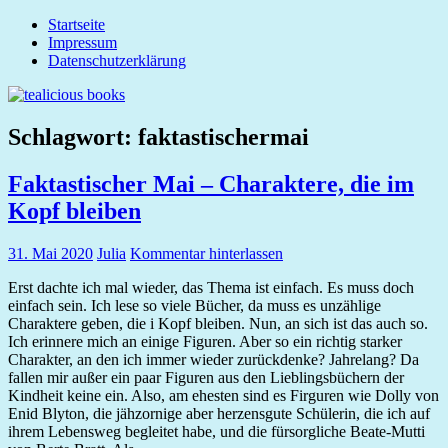
Zum
Startseite
tealicious
Inhalt
Impressum
books
springen
Datenschutzerklärung
Schlagwort:
faktastischermai
Faktastischer Mai – Charaktere, die im
Kopf bleiben
31. Mai 2020
Julia
Kommentar hinterlassen
Erst dachte ich mal wieder, das Thema ist einfach. Es muss doch
einfach sein. Ich lese so viele Bücher, da muss es unzählige
Charaktere geben, die i Kopf bleiben. Nun, an sich ist das auch so.
Ich erinnere mich an einige Figuren. Aber so ein richtig starker
Charakter, an den ich immer wieder zurückdenke? Jahrelang? Da
fallen mir außer ein paar Figuren aus den Lieblingsbüchern der
Kindheit keine ein. Also, am ehesten sind es Firguren wie Dolly von
Enid Blyton, die jähzornige aber herzensgute Schülerin, die ich auf
ihrem Lebensweg begleitet habe, und die fürsorgliche Beate-Mutti