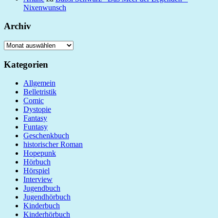
Nixenwunsch
Archiv
Archiv
Kategorien
Allgemein
Belletristik
Comic
Dystopie
Fantasy
Funtasy
Geschenkbuch
historischer Roman
Hopepunk
Hörbuch
Hörspiel
Interview
Jugendbuch
Jugendhörbuch
Kinderbuch
Kinderhörbuch