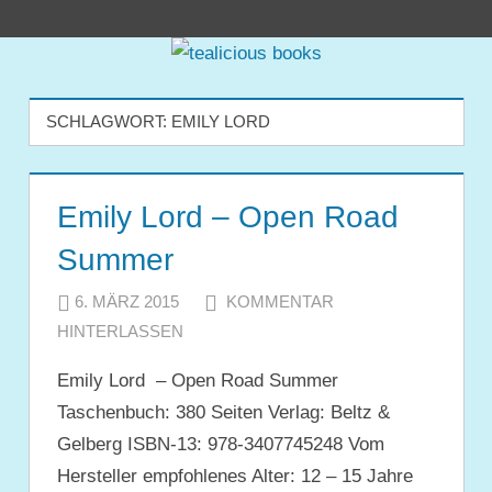
Zum
tealicious
Inhalt
springen
books
SCHLAGWORT:
EMILY LORD
Emily Lord – Open Road
Summer
6. MÄRZ 2015
JULIA
KOMMENTAR
HINTERLASSEN
Emily Lord – Open Road Summer
Taschenbuch: 380 Seiten Verlag: Beltz &
Gelberg ISBN-13: 978-3407745248 Vom
Hersteller empfohlenes Alter: 12 – 15 Jahre