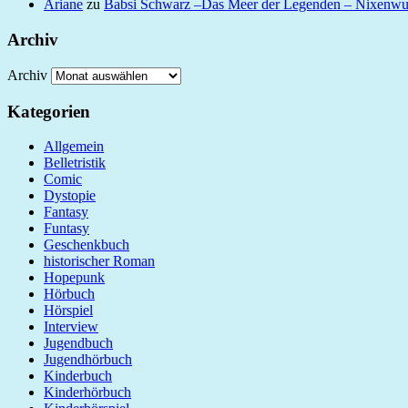
Ariane
zu
Babsi Schwarz –Das Meer der Legenden – Nixenw
Archiv
Archiv
Kategorien
Allgemein
Belletristik
Comic
Dystopie
Fantasy
Funtasy
Geschenkbuch
historischer Roman
Hopepunk
Hörbuch
Hörspiel
Interview
Jugendbuch
Jugendhörbuch
Kinderbuch
Kinderhörbuch