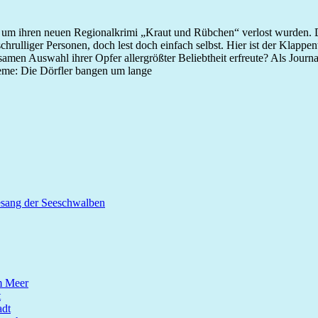
nd um ihren neuen Regionalkrimi „Kraut und Rübchen“ verlost wurden. 
rulliger Personen, doch lest doch einfach selbst. Hier ist der Klappen
samen Auswahl ihrer Opfer allergrößter Beliebtheit erfreute? Als Jour
leme: Die Dörfler bangen um lange
esang der Seeschwalben
m Meer
t
dt