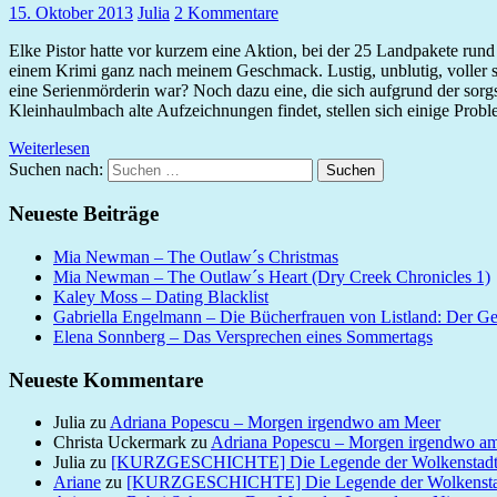
15. Oktober 2013
Julia
2 Kommentare
Elke Pistor hatte vor kurzem eine Aktion, bei der 25 Landpakete ru
einem Krimi ganz nach meinem Geschmack. Lustig, unblutig, voller sch
eine Serienmörderin war? Noch dazu eine, die sich aufgrund der sorg
Kleinhaulmbach alte Aufzeichnungen findet, stellen sich einige Prob
Weiterlesen
Suchen nach:
Suchen
Neueste Beiträge
Mia Newman – The Outlaw´s Christmas
Mia Newman – The Outlaw´s Heart (Dry Creek Chronicles 1)
Kaley Moss – Dating Blacklist
Gabriella Engelmann – Die Bücherfrauen von Listland: Der G
Elena Sonnberg – Das Versprechen eines Sommertags
Neueste Kommentare
Julia
zu
Adriana Popescu – Morgen irgendwo am Meer
Christa Uckermark
zu
Adriana Popescu – Morgen irgendwo a
Julia
zu
[KURZGESCHICHTE] Die Legende der Wolkenstad
Ariane
zu
[KURZGESCHICHTE] Die Legende der Wolkensta